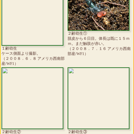
２齢幼生①
脱皮から６日目。体長は既に１５ｍ
ｍ。まだ触肢が赤い。
１齢幼生
（２００８．７．１６ アメリカ西南
ケース側面より撮影。
部産/WF1）
（２００８．６．８ アメリカ西南部
産/WF1）
２齢幼生②
２齢幼生③