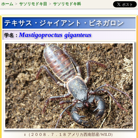
ホーム
>
サソリモドキ目
>
サソリモドキ科
テキサス・ジャイアント・ビネガロン
Mastigoproctus giganteus
学名：
♀（２００８．７．１８ アメリカ西南部産/WILD）