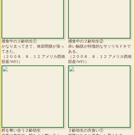
捕食中の２齢幼生①
捕食中の２齢幼生②
かなり太ってきて、体節間膜が張っ
赤い触肢が特徴的なサソリモドキで
てきた。
ある。
（２００８．８．１２ アメリカ西南
（２００８．８．１２ アメリカ西南
部産/WF1）
部産/WF1）
餌を奪い合う２齢幼生
２齢幼生の共食い①