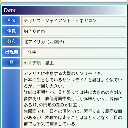
Data
和名
テキサス・ジャイアント・ビネガロン
体長
約７０ｍｍ
分布
北アメリカ（西南部）
出現期
一年中
餌
ヤスデ類
，昆虫
アメリカに生息する大型のサソリモドキ。
日本に生息しているサソリモドキと姿はよく似てい
るが、一回り大きい。
詳細は不明だが、見た限りでは鋏に大きめの点刻が
多数あり、腹部背面中央付近が赤味がかり、各節に
ある1対の円形の窪みが目立つ。
生態面でも、日本の個体では、素早く走り臆病な面
があるが、本種では走ることはほとんどなく、目の
前でも平気で捕食している。