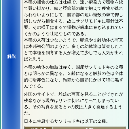
本種の捕食の仕方は壮絶で、速い瞬発力で獲物を鋏
で襲い掛かり、鋏と脛節部の棘で抱えて獲物が逃れ
られないようにして、腿節部の短い複数の棘で押し
潰しながら捕食する。故にサソリモドキに毒針は不
要。その様子はまるで獲物が歯車に巻き込まれてい
くかのような壮絶なものである。
本種の入荷は少ないようで、卵塊や１齢幼体の写真
は本邦初公開のようだ。多くの幼体達は販売したこ
とで本種を飼育する人が増えて少しでも人気が出れ
解説
ばと思う。
本種の幼体の触肢は赤く、国産サソリモドキの２種
とは明らかに異なる。３齢になると触肢の色は全体
的に暗赤色になり、転節から腿節にかけて特に黒ず
んでくる。
外国のサイトで、雌雄の写真を見ることができたが
残念ながら現在はリンク切れになってしまってい
る。その写真を見ると♂の鋏は大きく発達するよう
だ。
日本に生息するサソリモドキは以下の２種。