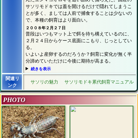
サソリモドキでは蓋を開けるだけで隠れてしまうこ
とが多く、ましては人前で捕食することは少ないの
で、本種の飼育はより面白い。
２００８年２月２７日
普段はいつもマット上で餌を待ち構えているのに、
２月２４日からケース底面にこもり、じっとしてい
る。
いよいよ産卵するのだろうか？飼育に変化が無く半
分諦めていただけに今後に期待が高まる。
続きを表示
関連リ
サソリの魅力
サソリモドキ累代飼育マニュアル
ンク
PHOTO