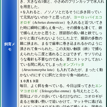
き、大きな石1個と、小さめのプリンカップで水入れ
を用意した。
♀を入れると、ノソノソとだるそうに歩き回ってい
て元気がないのか？と思ったが、
ヨーロッパイエコ
オロギ
（
Achetus domesticus
）を入れると近づいてき
た時に瞬時に捕らえ食べた。その捕食も凄くて、鋏
で捕らえたかと思うと、脛節部の長い棘と鋏でしっ
かりと逃げられないようにした上で、腿節の多数の
棘に挟まれ、まるで歯車に巻き込まれるかのように
飼育メ
潰されて食べられた。この太短い触肢（鋏）で捕ら
モ
えられたら二度と逃れることはできず、サソリのよ
うな毒針も不要なのである。更にストックしておい
ている間に死んでしまった
オンブバッタ
（
Atractomorpha lata
）も入れてみたが、まったく動
かないのにすぐに餌だと分かり食べ始めた。
１０月１３日
毎日、よく餌を食べている。今日は採ってきた
エン
マコオロギ
（
Teleogryllus emma
）を与えたところ、
普段はノロノロ歩いているだけなのに、コオロギが
走ると物凄い勢いで追いかけて、マット中に逃げ込
んだエンマコオロギを追い詰めて捕らえた。国産の