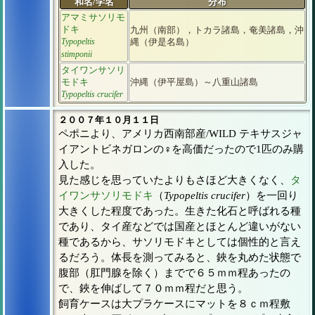
和名/学名
分布
アマミサソリモ
ドキ
九州（南部），トカラ諸島，奄美諸島，沖
Typopeltis
縄（伊是名島）
stimponii
タイワンサソリ
モドキ
沖縄（伊平屋島）～八重山諸島
Typopeltis crucifer
２００７年１０月１１日
ペポニより、アメリカ西南部産/WILD テキサスジャ
イアントビネガロンの♀を高価だったので1匹のみ購
入した。
見た感じを思っていたよりもさほど大きくなく、
タ
イワンサソリモドキ
（
Typopeltis crucifer
）を一回り
大きくした程度であった。生きた化石と呼ばれる種
であり、タイ産などでは国産とほとんど違いがない
種であるから、サソリモドキとしては個性的と言え
るだろう。体長を測ってみると、鋏を丸めた状態で
腹部（肛門腺を除く）までで６５ｍｍ程あったの
で、鋏を伸ばして７０ｍｍ程だと思う。
飼育ケースは大プラケースにマットを８ｃｍ程敷