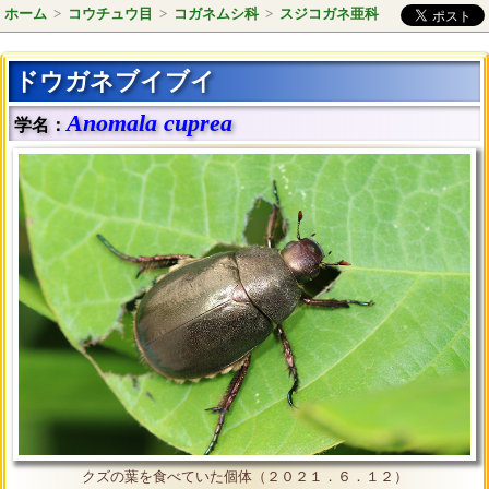
ホーム
>
コウチュウ目
>
コガネムシ科
>
スジコガネ亜科
ドウガネブイブイ
Anomala cuprea
学名：
クズの葉を食べていた個体（２０２１．６．１２）