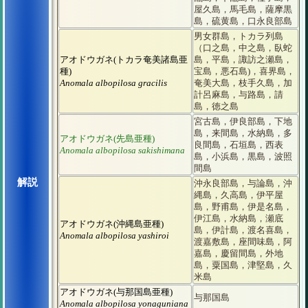
屋久島，馬毛島，薩摩黒
島，硫黄島，口永良部島
男女群島，トカラ列島
（口之島，中之島，臥蛇
アオドウガネ(トカラ奄美諸島亜
島，平島，諏訪之瀬島，
種)
宝島，悪石島)，喜界島，
Anomala albopilosa gracilis
奄美大島，枝手久島，加
計呂麻島，与路島，請
島，徳之島
宮古島，伊良部島，下地
島，来間島，水納島，多
アオドウガネ(先島亜種)
良間島，石垣島，西表
Anomala albopilosa sakishimana
島，小浜島，黒島，波照
間島
解説
沖永良部島，与論島，沖
縄島，久高島，伊平屋
島，野甫島，伊是名島，
伊江島，水納島，瀬底
アオドウガネ(沖縄島亜種)
島，伊計島，渡名喜島，
Anomala albopilosa yashiroi
渡嘉敷島，座間味島，阿
嘉島，慶留間島，外地
島，粟国島，津堅島，久
米島
アオドウガネ(与那国島亜種)
与那国島
Anomala albopilosa yonaguniana