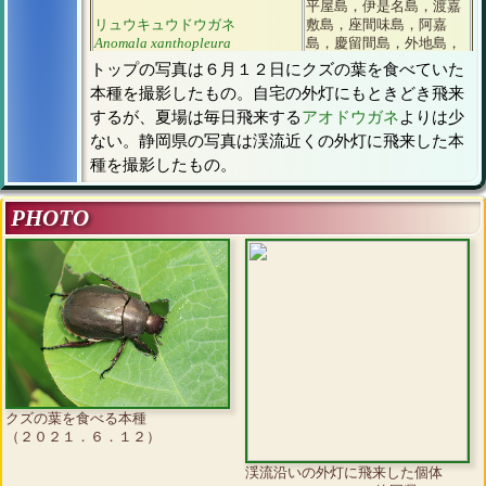
平屋島，伊是名島，渡嘉
リュウキュウドウガネ
敷島，座間味島，阿嘉
Anomala xanthopleura
島，慶留間島，外地島，
屋嘉比島，久米島，石垣
トップの写真は６月１２日にクズの葉を食べていた
島，西表島，黒島
本種を撮影したもの。自宅の外灯にもときどき飛来
本州，四国，九州，壱
するが、夏場は毎日飛来する
アオドウガネ
よりは少
岐，相島，能古島，大島
ない。静岡県の写真は渓流近くの外灯に飛来した本
ヒラタアオコガネ
（筑前），平戸島，五島
Anomala octiescostata
列島，下甑島，上甑島，
種を撮影したもの。
種子島，屋久島，トカラ
列島(口之島)，奄美大島
PHOTO
北海道，利尻島，焼尻
島，本州，佐渡島，淡路
島，隠岐，四国，九州，
サクラコガネ
壱岐，対馬，志賀島，能
Anomala daimiana
古島，大島（筑前），平
戸島，下甑島，種子島，
屋久島
北海道，本州，佐渡島，
伊豆諸島(大島，新島，神
津島，三宅島，御蔵島)，
隠岐，四国，小豆島，沖
ヒメサクラコガネ
クズの葉を食べる本種
ノ島(筑前)，能古島，直
Anomala geniculata
（２０２１．６．１２）
島，九州，対馬，平戸
島，五島列島，上甑島，
渓流沿いの外灯に飛来した個体
下甑島，屋久島，薩摩黒