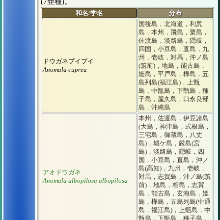
(7亜種)。
和名/学名
分布
国後島，北海道，利尻
島，本州，飛島，粟島，
佐渡島，淡路島，隠岐，
四国，小豆島，直島，九
州，壱岐，対馬，沖ノ島
ドウガネブイブイ
(筑前)，地島，能古島，
Anomala cuprea
姫島，平戸島，樺島，五
島列島(福江島)，上甑
島，中甑島，下甑島，種
子島，屋久島，口永良部
島，沖縄島
本州，佐渡島，伊豆諸島
(大島，神津島，式根島，
三宅島，御蔵島，八丈
島)，城ケ島，厳島(宮
島)，淡路島，隠岐，四
国，小豆島，直島，沖ノ
島(高知)，九州，壱岐，
アオドウガネ
対馬，志賀島，沖ノ島(筑
Anomala albopilosa albopilosa
前)，地島，相島，志賀
島，能古島，玄海島，姫
島，樺島，五島列島(中通
島，福江島)，上甑島，中
甑島，下甑島，種子島，