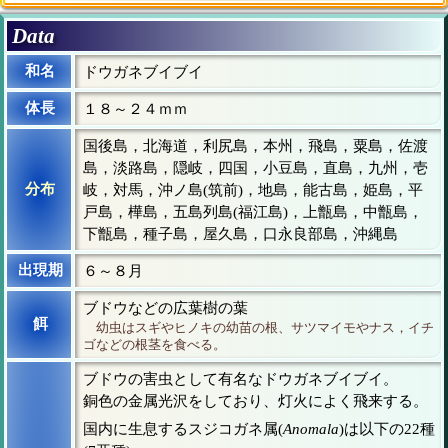
Data
和名
ドウガネブイブイ
体長
１８～２４ｍｍ
国後島，北海道，利尻島，本州，飛島，粟島，佐渡
島，淡路島，隠岐，四国，小豆島，直島，九州，壱
分布
岐，対馬，沖ノ島(筑前)，地島，能古島，姫島，平
戸島，樺島，五島列島(福江島)，上甑島，中甑島，
下甑島，種子島，屋久島，口永良部島，沖縄島
出現期
６～８月
ブドウなどの広葉樹の葉
餌
幼虫はスギやヒノキの幼苗の根、サツマイモやナス，イチ
ゴなどの根茎を食べる。
ブドウの害虫として有名なドウガネブイブイ。
銅色の金属光沢をしており、灯火によく飛来する。
国内に生息するスジコガネ属(
Anomala
)は以下の22種