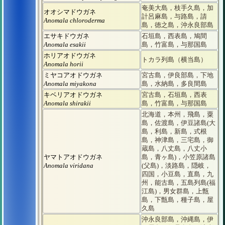
奄美大島，枝手久島，加
オオシマドウガネ
計呂麻島，与路島，請
Anomala chloroderma
島，徳之島，沖永良部島
エサキドウガネ
石垣島，西表島，鳩間
Anomala esakii
島，竹富島，与那国島
ホリアオドウガネ
トカラ列島（横当島）
Anomala horii
ミヤコアオドウガネ
宮古島，伊良部島，下地
Anomala miyakona
島，水納島，多良間島
キベリアオドウガネ
宮古島，石垣島，西表
Anomala shirakii
島，竹富島，与那国島
北海道，本州，飛島，粟
島，佐渡島，伊豆諸島(大
島，利島，新島，式根
島，神津島，三宅島，御
蔵島，八丈島，八丈小
ヤマトアオドウガネ
島，青ヶ島)，小笠原諸島
Anomala viridana
(父島)，淡路島，隠岐，
四国，小豆島，直島，九
州，能古島，五島列島(福
江島)，男女群島，上甑
島，下甑島，種子島，屋
久島
沖永良部島，沖縄島，伊