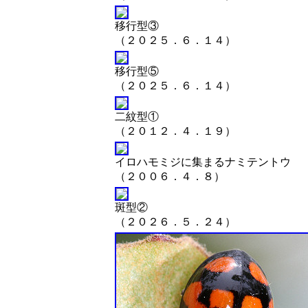
移行型③
（２０２５．６．１４）
移行型⑤
（２０２５．６．１４）
二紋型①
（２０１２．４．１９）
イロハモミジに集まるナミテントウ
（２００６．４．８）
斑型②
（２０２６．５．２４）