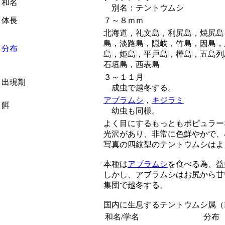
和名
別名：テントウムシ
体長
７～８ｍｍ
北海道，礼文島，利尻島，焼尻島
島，淡路島，隠岐，竹島，因島，
分布
島，姫島，平戸島，樺島，五島列
石垣島，西表島
３～１１月
出現期
成虫で越冬する。
アブラムシ
，
キジラミ
餌
幼虫も同様。
よく目にするもっともポピュラー
光沢があり、非常に色鮮やかで、
写真の四紋型のテントウムシはよ
本種は
アブラムシ
を食べる為、益
しかし、アブラムシはお尻から甘
集団で越冬する。
国内に生息するテントウムシ属（
和名/学名
分布