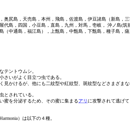
，奥尻島，天売島，本州，飛島，佐渡島，伊豆諸島（新島，三
屋代島，四国，小豆島，直島，九州，対馬，壱岐， 沖ノ島(筑
島（中通島，福江島），上甑島，中甑島，下甑島，種子島，薩
なテントウムシ。
小さいがよく目立つ虫である。
く見かけるが、他にも二紋型や紅紋型、斑紋型などさまざまな
虫とされている。
い蜜を分泌するため、その蜜に集まる
アリ
に攻撃されて逃げて
Harmonia
）は以下の４種。