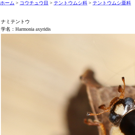
ホーム
>
コウチュウ目
>
テントウムシ科
>
テントウムシ亜科
ナミテントウ
学名：
Harmonia axyridis