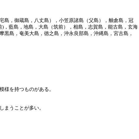
宅島，御蔵島，八丈島），小笠原諸島（父島），舳倉島，冠
前)，藍島，地島，大島（筑前），相島，志賀島，能古島，玄海
摩黒島，奄美大島，徳之島，沖永良部島，沖縄島，宮古島，
模様を持つものがある。
しまうことが多い。