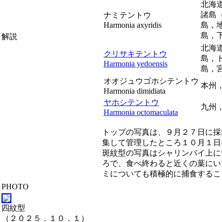
北海
諸島
ナミテントウ
Harmonia axyridis
島，
島，
解説
北海
クリサキテントウ
島，
Harmonia yedoensis
島，
オオジュウゴホシテントウ
本州
Harmonia dimidiata
ヤホシテントウ
九州
Harmonia octomaculata
トップの写真は、９月２７日に採
集して管理したところ１０月１日
斑紋型の写真はシャリンバイ上に
ろで、食べ終わると近くの葉にい
ミについても積極的に捕食するこ
PHOTO
四紋型
（２０２５．１０．１）