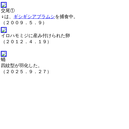
交尾①
♀は、
ギシギシアブラムシ
を捕食中。
（２００９．５．９）
イロハモミジに産み付けられた卵
（２０１２．４．１９）
蛹
四紋型が羽化した。
（２０２５．９．２７）