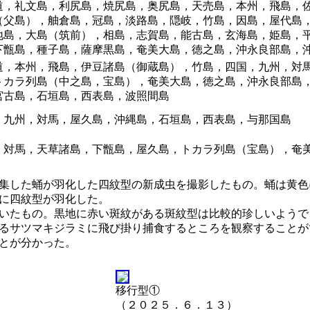
道，礼文島，利尻島，焼尻島，奥尻島，天売島，本州，飛島，
（父島），舳倉島，冠島，淡路島，隠岐，竹島，因島，屋代島，
地島，大島（筑前），相島，志賀島，能古島，玄海島，姫島，
下甑島，種子島，薩摩黒島，奄美大島，徳之島，沖永良部島，
道，本州，飛島，伊豆諸島（御蔵島），竹島，四国，九州，対
トカラ列島（中之島，宝島），奄美大島，徳之島，沖永良部島
宮古島，石垣島，西表島，波照間島
，九州，対馬，屋久島，沖縄島，石垣島，西表島，与那国島
，対馬，天草諸島，下甑島，屋久島，トカラ列島（宝島），奄
集した蛹が羽化した四紋型の新成虫を撮影したもの。蛹は黄色
に四紋型が羽化した。
いたもの。黒地に赤い斑紋がある斑紋型は比較的珍しいようで
るサツマキジラミに飛び掛り捕食するところを観察することが
とが分かった。
移行型①
（２０２５．６．１３）