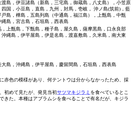
佐渡島，伊豆諸島（新島，三宅島，御蔵島，八丈島），小笠原
四国，小豆島，直島，九州，対馬，壱岐， 沖ノ島(筑前)，藍
平戸島，樺島，五島列島（中通島，福江島），上甑島，中甑
沖縄島，宮古島，石垣島，西表島
馬，上甑島，下甑島，種子島，屋久島，薩摩黒島，口永良部
，沖縄島，伊平屋島，伊是名島，渡嘉敷島，久米島，南大東
美大島，沖縄島，伊平屋島，慶留間島，石垣島，西表島
に赤色の模様があり、何テントウは分からなかったため、採
、初めて見たが、発見当初
サツマキジラミ
を食べているとこ
できた。本種はアブラムシを食べることで有名だが、キジラ