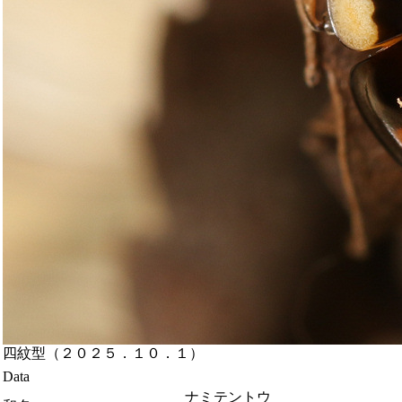
四紋型（２０２５．１０．１）
Data
ナミテントウ