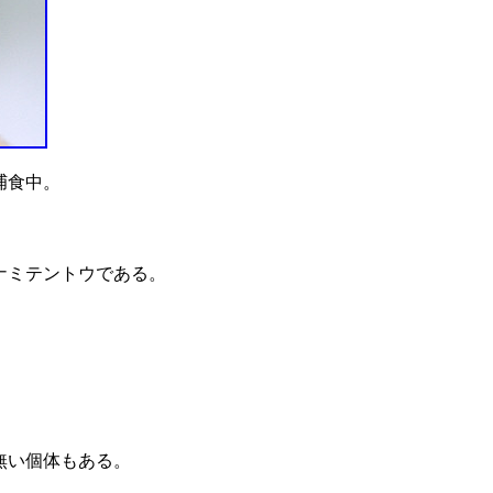
捕食中。
ナミテントウである。
無い個体もある。