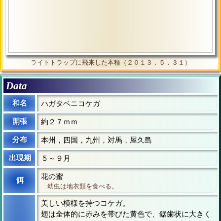
ライトトラップに飛来した本種（２０１３．５．３１）
Data
和名
ハガタベニコケガ
開張
約２７ｍｍ
分布
本州，四国，九州，対馬，屋久島
出現期
５～９月
花の蜜
餌
幼虫は地衣類を食べる。
美しい模様を持つコケガ。
翅は全体的に赤みを帯びた黄色で、鋸歯状に大きく