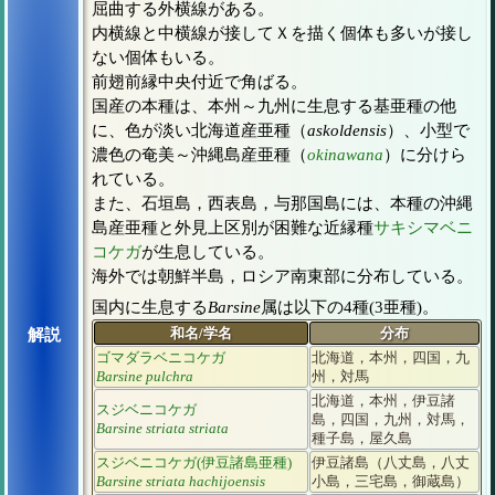
屈曲する外横線がある。
内横線と中横線が接してＸを描く個体も多いが接し
ない個体もいる。
前翅前縁中央付近で角ばる。
国産の本種は、本州～九州に生息する基亜種の他
に、色が淡い北海道産亜種（
askoldensis
）、小型で
濃色の奄美～沖縄島産亜種（
okinawana
）に分けら
れている。
また、石垣島，西表島，与那国島には、本種の沖縄
島産亜種と外見上区別が困難な近縁種
サキシマベニ
コケガ
が生息している。
海外では朝鮮半島，ロシア南東部に分布している。
国内に生息する
Barsine
属は以下の4種(3亜種)。
和名/学名
分布
解説
ゴマダラベニコケガ
北海道，本州，四国，九
Barsine pulchra
州，対馬
北海道，本州，伊豆諸
スジベニコケガ
島，四国，九州，対馬，
Barsine striata striata
種子島，屋久島
スジベニコケガ(伊豆諸島亜種)
伊豆諸島（八丈島，八丈
Barsine striata hachijoensis
小島，三宅島，御蔵島）