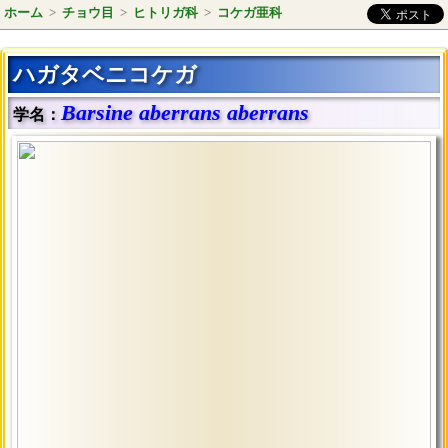
ホーム
>
チョウ目
>
ヒトリガ科
>
コケガ亜科
ハガタベニコケガ
Barsine aberrans aberrans
学名：