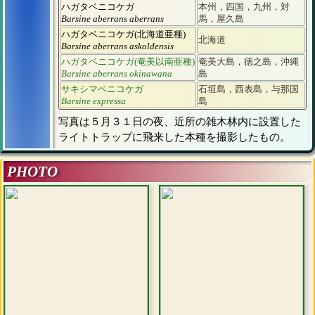
ハガタベニコケガ
本州，四国，九州，対
Barsine aberrans aberrans
馬，屋久島
ハガタベニコケガ(北海道亜種)
北海道
Barsine aberrans askoldensis
ハガタベニコケガ(奄美以南亜種)
奄美大島，徳之島，沖縄
Barsine aberrans okinawana
島
サキシマベニコケガ
石垣島，西表島，与那国
Barsine expressa
島
写真は５月３１日の夜、近所の雑木林内に設置した
ライトトラップに飛来した本種を撮影したもの。
PHOTO