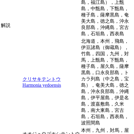
島，福江島），上甑
島，中甑島，下甑島，
種子島，薩摩黒島，奄
美大島，徳之島，沖永
解説
良部島，沖縄島，宮古
島，石垣島，西表島
北海道，本州，飛島，
伊豆諸島（御蔵島），
竹島，四国，九州，対
馬，上甑島，下甑島，
種子島，屋久島，薩摩
黒島，口永良部島，ト
カラ列島（中之島，宝
クリサキテントウ
Harmonia yedoensis
島），奄美大島，徳之
島，沖永良部島，沖縄
島，伊平屋島，伊是名
島，渡嘉敷島，久米
島，南大東島，宮古
島，石垣島，西表島，
波照間島
本州，九州，対馬，屋
オオジュウゴホシテントウ