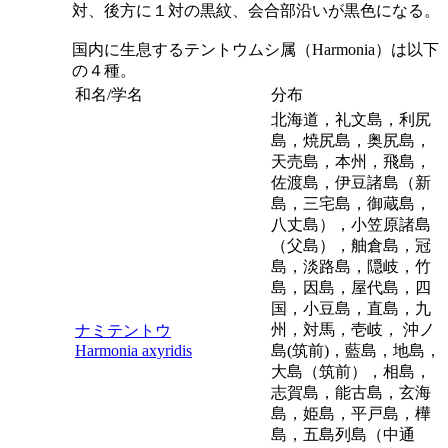
対、後方に１対の黒紋、会合部沿いが黒色になる。
国内に生息するテントウムシ属（
Harmonia
）は以下
の４種。
和名/学名
分布
北海道，礼文島，利尻
島，焼尻島，奥尻島，
天売島，本州，飛島，
佐渡島，伊豆諸島（新
島，三宅島，御蔵島，
八丈島），小笠原諸島
（父島），舳倉島，冠
島，淡路島，隠岐，竹
島，因島，屋代島，四
国，小豆島，直島，九
州，対馬，壱岐， 沖ノ
ナミテントウ
Harmonia axyridis
島(筑前)，藍島，地島，
大島（筑前），相島，
志賀島，能古島，玄海
島，姫島，平戸島，樺
島，五島列島（中通