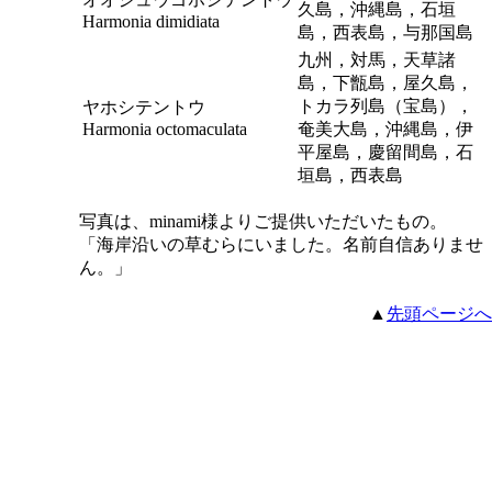
久島，沖縄島，石垣
Harmonia dimidiata
島，西表島，与那国島
九州，対馬，天草諸
島，下甑島，屋久島，
トカラ列島（宝島），
ヤホシテントウ
Harmonia octomaculata
奄美大島，沖縄島，伊
平屋島，慶留間島，石
垣島，西表島
写真は、minami様よりご提供いただいたもの。
「海岸沿いの草むらにいました。名前自信ありませ
ん。」
▲
先頭ページへ