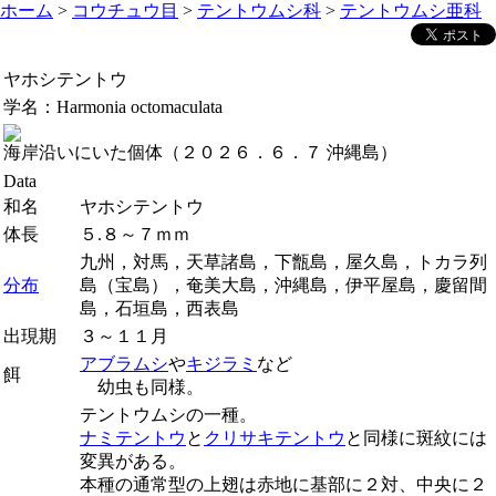
ホーム
>
コウチュウ目
>
テントウムシ科
>
テントウムシ亜科
ヤホシテントウ
学名：
Harmonia octomaculata
海岸沿いにいた個体（２０２６．６．７ 沖縄島）
Data
和名
ヤホシテントウ
体長
５.８～７ｍｍ
九州，対馬，天草諸島，下甑島，屋久島，トカラ列
分布
島（宝島），奄美大島，沖縄島，伊平屋島，慶留間
島，石垣島，西表島
出現期
３～１１月
アブラムシ
や
キジラミ
など
餌
幼虫も同様。
テントウムシの一種。
ナミテントウ
と
クリサキテントウ
と同様に斑紋には
変異がある。
本種の通常型の上翅は赤地に基部に２対、中央に２