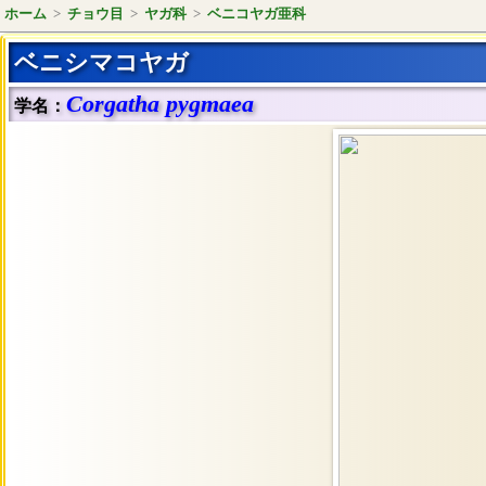
ホーム
>
チョウ目
>
ヤガ科
>
ベニコヤガ亜科
ベニシマコヤガ
Corgatha pygmaea
学名：