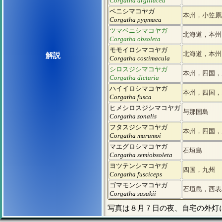
Corgatha argillacea
ベニシマコヤガ
本州，小笠原
Corgatha pygmaea
ツマベニシマコヤガ
北海道，本州
Corgatha obsoleta
モモイロシマコヤガ
北海道，本州
解説
Corgatha costimacula
シロスジシマコヤガ
本州，四国，
Corgatha dictaria
ハイイロシマコヤガ
本州，四国，
Corgatha fusca
ヒメシロスジシマコヤガ
与那国島
Corgatha zonalis
フタスジシマコヤガ
本州，四国，
Corgatha marumoi
マエグロシマコヤガ
石垣島
Corgatha semiobsoleta
ヨツテンシマコヤガ
四国，九州
Corgatha fusciceps
ゴマモンシマコヤガ
石垣島，西表
Corgatha sasakii
写真は８月７日の夜、自宅の外灯