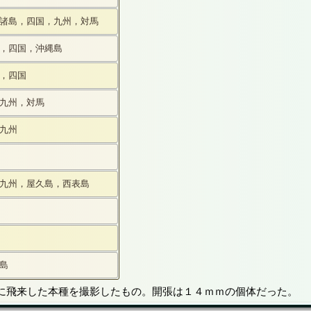
諸島，四国，九州，対馬
，四国，沖縄島
，四国
九州，対馬
九州
九州，屋久島，西表島
島
に飛来した本種を撮影したもの。開張は１４ｍｍの個体だった。