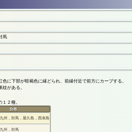
対馬
紅色に下部が暗褐色に縁どられ、前縁付近で前方にカーブする。
脈紋がある。
。
の１２種。
分布
九州，対馬，屋久島，西表島
九州，対馬