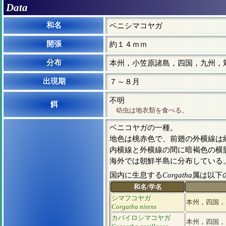
Data
和名
ベニシマコヤガ
開張
約１４ｍｍ
分布
本州，小笠原諸島，四国，九州，
出現期
７～８月
不明
餌
幼虫は地衣類を食べる。
ベニコヤガの一種。
地色は桃赤色で、前翅の外横線は
内横線と外横線の間に暗褐色の横
海外では朝鮮半島に分布している
国内に生息する
Corgatha
属は以下
和名/学名
シマフコヤガ
本州，四国，
Corgatha nitens
カバイロシマコヤガ
本州，四国，