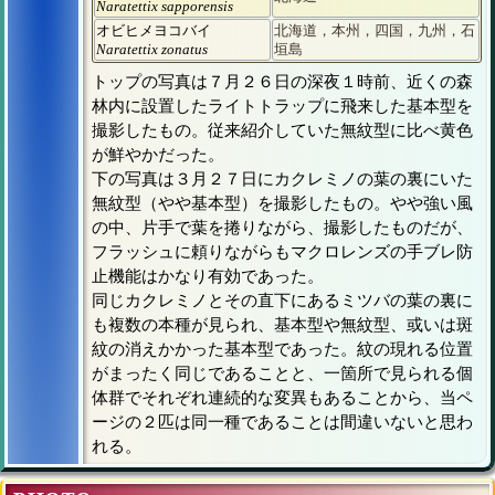
Naratettix sapporensis
オビヒメヨコバイ
北海道，本州，四国，九州，石
Naratettix zonatus
垣島
トップの写真は７月２６日の深夜１時前、近くの森
林内に設置したライトトラップに飛来した基本型を
撮影したもの。従来紹介していた無紋型に比べ黄色
が鮮やかだった。
下の写真は３月２７日にカクレミノの葉の裏にいた
無紋型（やや基本型）を撮影したもの。やや強い風
の中、片手で葉を捲りながら、撮影したものだが、
フラッシュに頼りながらもマクロレンズの手ブレ防
止機能はかなり有効であった。
同じカクレミノとその直下にあるミツバの葉の裏に
も複数の本種が見られ、基本型や無紋型、或いは斑
紋の消えかかった基本型であった。紋の現れる位置
がまったく同じであることと、一箇所で見られる個
体群でそれぞれ連続的な変異もあることから、当ペ
ージの２匹は同一種であることは間違いないと思わ
れる。