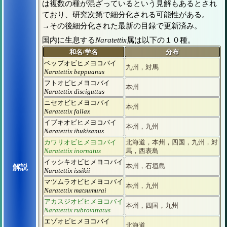
は複数の種が混ざっているという見解もあるとされ
ており、研究次第で細分化される可能性がある。
→その後細分化された最新の目録で更新済み。
国内に生息する
Naratettix
属は以下の１０種。
和名/学名
分布
ベップオビヒメヨコバイ
九州，対馬
Naratettix beppuanus
フトオビヒメヨコバイ
本州
Naratettix disciguttus
ニセオビヒメヨコバイ
本州
Naratettix fallax
イブキオビヒメヨコバイ
本州，九州
Naratettix ibukisanus
カワリオビヒメヨコバイ
北海道，本州，四国，九州，対
Naratettix inornatus
馬，西表島
イッシキオビヒメヨコバイ
本州，石垣島
解説
Naratettix issikii
マツムラオビヒメヨコバイ
本州，九州
Naratettix matsumurai
アカスジオビヒメヨコバイ
本州，四国，九州
Naratettix rubrovittatus
エゾオビヒメヨコバイ
北海道