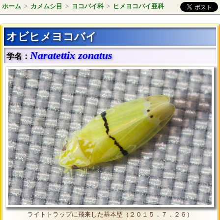
ホーム
>
カメムシ目
>
ヨコバイ科
>
ヒメヨコバイ亜科
オビヒメヨコバイ
Naratettix zonatus
学名：
ライトトラップに飛来した基本型（２０１５．７．２６）