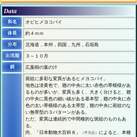
Data
和名
オビヒメヨコバイ
体長
約４ｍｍ
分布
北海道，本州，四国，九州，石垣島
出現期
３～１０月
餌
広葉樹の葉の汁
斑紋に多彩な変異があるヒメヨコバイ。
地色は淡黄色で、翅の中央に太い赤色の帯模様があ
るものが多いが、変異も多く、大きく分けると、翅
の中央に黒色の細い線がある基本型，翅の中央に赤
色の太い帯模様のある太帯型，翅の中央に斑紋のな
い無帯型の３パターンがある。
ただ、変異は連続的で中間種的な斑紋のものもあ
る。
尚、「日本動物大百科８」
によると、本種
（平凡社）