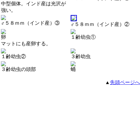
中型個体。インド産は光沢が
強い。
♂５８ｍｍ（インド産）③
♂５８ｍｍ（インド産）②
卵
１齢幼虫①
マットにも産卵する。
１齢幼虫②
３齢幼虫
３齢幼虫の頭部
蛹
▲
先頭ページへ