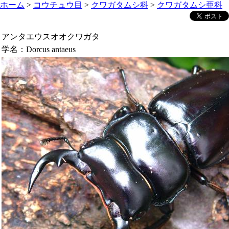
ホーム
>
コウチュウ目
>
クワガタムシ科
>
クワガタムシ亜科
アンタエウスオオクワガタ
学名：
Dorcus antaeus