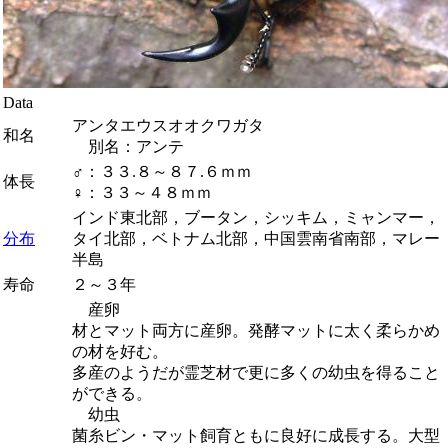
Data
アンタエウスオオクワガタ
和名
別名：アンテ
♂：３３.８～８７.６ｍｍ
体長
♀：３３～４８ｍｍ
インド東北部，ブータン，シッキム，ミャンマー，
分布
タイ北部，ベトナム北部，中国雲南省南部，マレー
半島
寿命
２～３年
産卵
材とマット両方に産卵。発酵マットに太く柔らかめ
の材を好む。
多産のようだが霊芝材で更に多くの幼虫を得ること
ができる。
幼虫
菌糸ビン・マット飼育ともに良好に成長する。大型