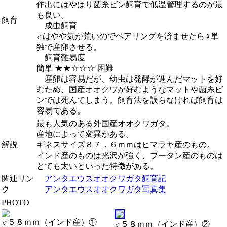
作出にはやはり菌糸ビン飼育で低温管理するのが最
も良い。
飼育
成虫飼育
♂はやや気が荒いのでペアリングを済ませたら♀単
独で産卵させる。
飼育難易度
簡単
★★☆☆☆
困難
産卵は容易だが、幼虫は発酵が進んだマットを好
むため、国産オオクワが好むようなマットや菌糸ビ
ンでは死んでしまう。飼育法を誤らなければ飼育は
容易である。
最も人気のある外国産オオクワガタ。
産地によって変異がある。
解説
ギネスサイズ８７．６ｍｍはヒマラヤ産のもの。
インド産のものは光沢が強く、ブータン産のものは
とても太いといった特徴がある。
関連リン
アンタエウスオオクワガタ飼育記
ク
アンタエウスオオクワガタ写真集
PHOTO
♂５８ｍｍ（インド産）①
♂５８ｍｍ（インド産）②