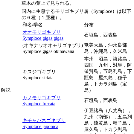
草木の葉上で見られる。
国内に生息するモリゴキブリ属（
Symploce
）は以下
の６種（１亜種）。
和名/学名
分布
オオモリゴキブリ
石垣島，西表島
Symploce gigas gigas
奄美大島，沖永良部
(オキナワオオモリゴキブリ)
Symploce gigas okinawana
島，沖縄島，久米島
本州，沼島，淡路島，
四国，九州，対馬，阿
値賀島，五島列島，下
キスジゴキブリ
Symploce striata
甑島，屋久島，種子
島，トカラ列島（宝
解説
島）
カノモリゴキブリ
石垣島，西表島
Symploce furcata
伊豆諸島（八丈島），
九州（南部），五島列
キチャバネゴキブリ
島，硫黄島，種子島，
Symploce japonica
屋久島，トカラ列島