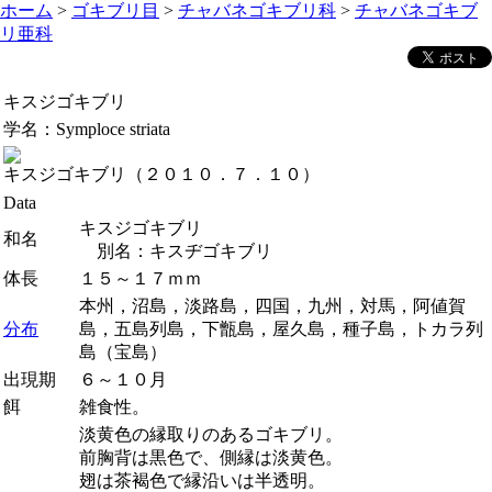
ホーム
>
ゴキブリ目
>
チャバネゴキブリ科
>
チャバネゴキブ
リ亜科
キスジゴキブリ
学名：
Symploce striata
キスジゴキブリ（２０１０．７．１０）
Data
キスジゴキブリ
和名
別名：キスヂゴキブリ
体長
１５～１７ｍｍ
本州，沼島，淡路島，四国，九州，対馬，阿値賀
分布
島，五島列島，下甑島，屋久島，種子島，トカラ列
島（宝島）
出現期
６～１０月
餌
雑食性。
淡黄色の縁取りのあるゴキブリ。
前胸背は黒色で、側縁は淡黄色。
翅は茶褐色で縁沿いは半透明。