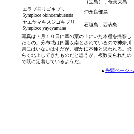
（宝島），奄美大島
エラブモリゴキブリ
沖永良部島
Symploce okinoerabuensis
ヤエヤマキスジゴキブリ
石垣島，西表島
Symploce yayeyamana
写真は７月１０日に草の葉の上にいた本種を撮影し
たもの。分布域は四国以南とされているので神奈川
県にはいないはずだが、確かに本種と思われる。恐
らく北上してきたものだと思うが、複数見られたの
で既に定着しているようだ。
▲
先頭ページへ