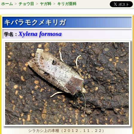
ホーム
>
チョウ目
>
ヤガ科
>
キリガ亜科
キバラモクメキリガ
Xylena formosa
学名：
シラカシ上の本種（２０１２．１１．２２）