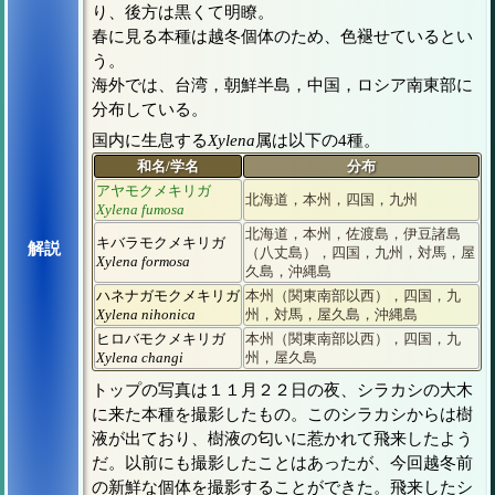
り、後方は黒くて明瞭。
春に見る本種は越冬個体のため、色褪せているとい
う。
海外では、台湾，朝鮮半島，中国，ロシア南東部に
分布している。
国内に生息する
Xylena
属は以下の4種。
和名/学名
分布
アヤモクメキリガ
北海道，本州，四国，九州
Xylena fumosa
北海道，本州，佐渡島，伊豆諸島
キバラモクメキリガ
解説
（八丈島），四国，九州，対馬，屋
Xylena formosa
久島，沖縄島
ハネナガモクメキリガ
本州（関東南部以西），四国，九
Xylena nihonica
州，対馬，屋久島，沖縄島
ヒロバモクメキリガ
本州（関東南部以西），四国，九
Xylena changi
州，屋久島
トップの写真は１１月２２日の夜、シラカシの大木
に来た本種を撮影したもの。このシラカシからは樹
液が出ており、樹液の匂いに惹かれて飛来したよう
だ。以前にも撮影したことはあったが、今回越冬前
の新鮮な個体を撮影することができた。飛来したシ