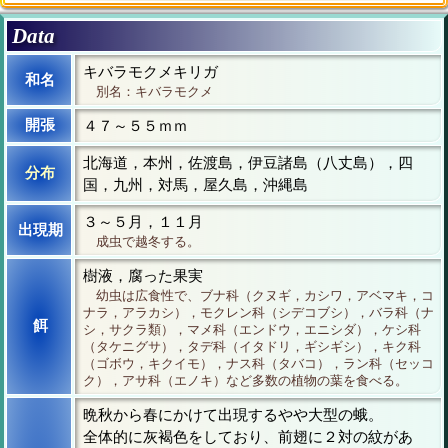
Data
キバラモクメキリガ
和名
別名：キバラモクメ
開張
４７～５５ｍｍ
北海道，本州，佐渡島，伊豆諸島（八丈島），四
分布
国，九州，対馬，屋久島，沖縄島
３～５月，１１月
出現期
成虫で越冬する。
樹液，腐った果実
幼虫は広食性で、ブナ科（クヌギ，カシワ，アベマキ，コ
ナラ，アラカシ），モクレン科（シデコブシ），バラ科（ナ
餌
シ，サクラ類），マメ科（エンドウ，エニシダ），ケシ科
（タケニグサ），タデ科（イタドリ，ギシギシ），キク科
（ゴボウ，キクイモ），ナス科（タバコ），ラン科（セッコ
ク），アサ科（エノキ）など多数の植物の葉を食べる。
晩秋から春にかけて出現するやや大型の蛾。
全体的に灰褐色をしており、前翅に２対の紋があ