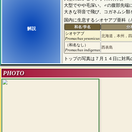
大型でやや毛深い。♂の腹部先端
大きな羽音で飛び、コガネムシ類
国内に生息するシオヤアブ亜科（Apoc
和名/学名
分
解説
シオヤアブ
北海道，本州，四
Promachus yesonicus
（和名なし）
西表島
Promachus indigenus
トップの写真は７月１４日に対馬
PHOTO