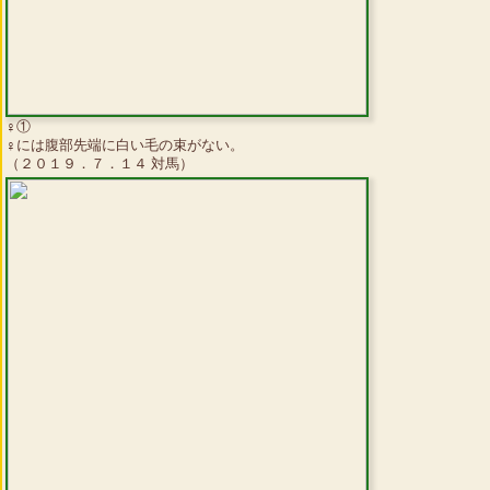
♀①
♀には腹部先端に白い毛の束がない。
（２０１９．７．１４ 対馬）