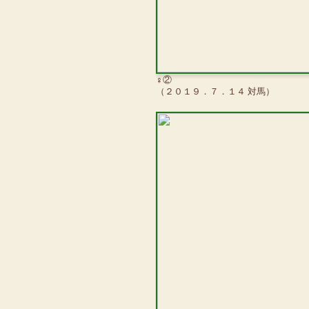
♀②
（２０１９．７．１４ 対馬）