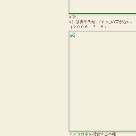
♀③
♀には腹部先端に白い毛の束がない。
（２００６．７．８）
マメコガネ
を捕食する本種