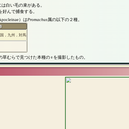
には白い毛の束がある。
を好んで捕食する。
leinae）は
Promachus
属の以下の２種。
布
国，九州，対馬
の草むらで見つけた本種の♀を撮影したもの。