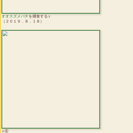
オオスズメバチ
を捕食する♀
（２０１９．８．１８）
♀④