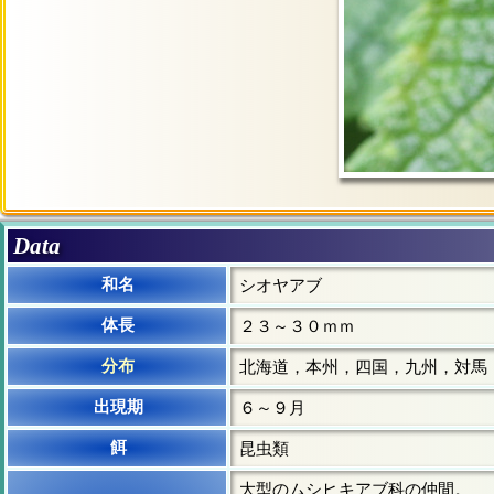
Data
和名
シオヤアブ
体長
２３～３０ｍｍ
分布
北海道，本州，四国，九州，対馬
出現期
６～９月
餌
昆虫類
大型のムシヒキアブ科の仲間。