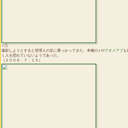
♂①
撮影しようとすると管理人の足に乗っかってきた。本種の♀や
アオメアブ
も
く人を恐れていないようであった。
（２００６．７．１５）