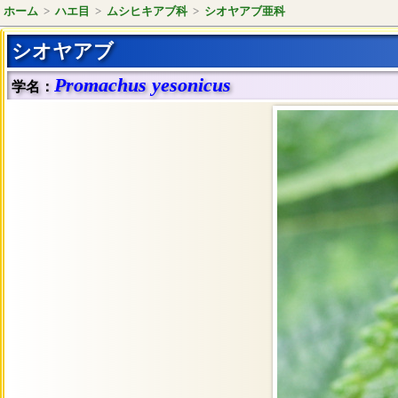
ホーム
>
ハエ目
>
ムシヒキアブ科
>
シオヤアブ亜科
シオヤアブ
Promachus yesonicus
学名：