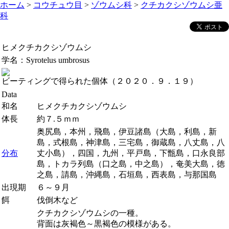
ホーム
>
コウチュウ目
>
ゾウムシ科
>
クチカクシゾウムシ亜
科
ヒメクチカクシゾウムシ
学名：
Syrotelus umbrosus
ビーティングで得られた個体（２０２０．９．１９）
Data
和名
ヒメクチカクシゾウムシ
体長
約７.５ｍｍ
奥尻島，本州，飛島，伊豆諸島（大島，利島，新
島，式根島，神津島，三宅島，御蔵島，八丈島，八
分布
丈小島），四国，九州，平戸島，下甑島，口永良部
島，トカラ列島（口之島，中之島），奄美大島，徳
之島，請島，沖縄島，石垣島，西表島，与那国島
出現期
６～９月
餌
伐倒木など
クチカクシゾウムシの一種。
背面は灰褐色～黒褐色の模様がある。