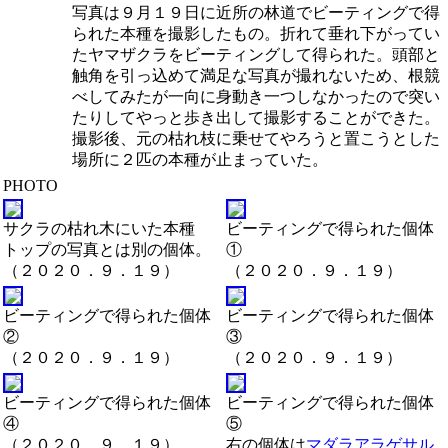
写真は９月１９日に近所の林道でビーティングで得
られた本種を撮影したもの。折れて垂れ下がってい
たヤマザクラをビーティングして得られた。頭部と
触角を引っ込めて満足な写真が撮れないため、根競
べしてみたが一向に身動き一つしなかったので突い
たりしてやっと歩き出して撮影することができた。
撮影後、元の枯れ枝に乗せてやろうと置こうとした
場所に２匹の本種が止まっていた。
PHOTO
サクラの枯れ木にいた本種
ビーティングで得られた個体
トップの写真とは別の個体。
①
（２０２０．９．１９）
（２０２０．９．１９）
ビーティングで得られた個体
ビーティングで得られた個体
②
③
（２０２０．９．１９）
（２０２０．９．１９）
ビーティングで得られた個体
ビーティングで得られた個体
④
⑤
（２０２０．９．１９）
右の個体は
マダラアラゲサル