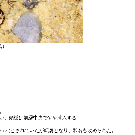
島）
。
い。頭楯は前縁中央でやや湾入する。
ritai
)とされていたが転属となり、和名も改められた。