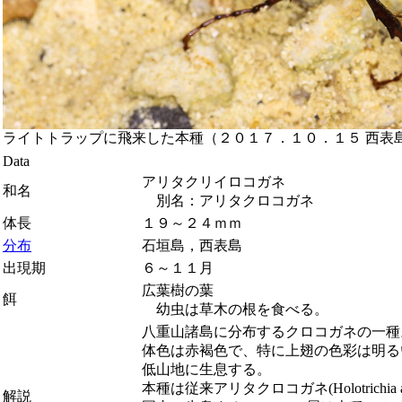
ライトトラップに飛来した本種（２０１７．１０．１５ 西表
Data
アリタクリイロコガネ
和名
別名：アリタクロコガネ
体長
１９～２４ｍｍ
分布
石垣島，西表島
出現期
６～１１月
広葉樹の葉
餌
幼虫は草木の根を食べる。
八重山諸島に分布するクロコガネの一種
体色は赤褐色で、特に上翅の色彩は明る
低山地に生息する。
本種は従来アリタクロコガネ(
Holotrichia a
解説