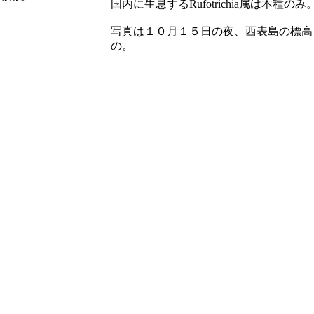
国内に生息する
Rufotrichia
属は本種のみ
写真は１０月１５日の夜、西表島の標高
の。