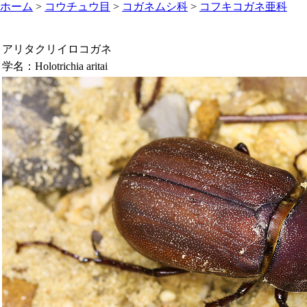
ホーム
>
コウチュウ目
>
コガネムシ科
>
コフキコガネ亜科
アリタクリイロコガネ
学名：
Holotrichia aritai