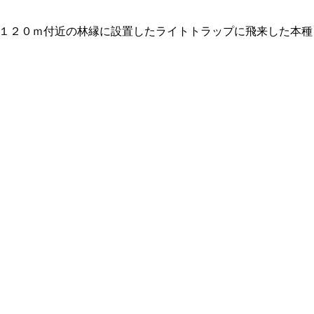
。
１２０ｍ付近の林縁に設置したライトトラップに飛来した本種