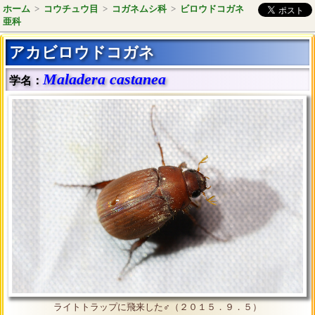
ホーム
>
コウチュウ目
>
コガネムシ科
>
ビロウドコガネ
亜科
アカビロウドコガネ
Maladera castanea
学名：
ライトトラップに飛来した♂（２０１５．９．５）