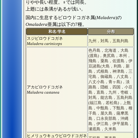
りやや長い程度。♀では同長。
上翅には条溝があるが浅い。
国内に生息するビロウドコガネ属(
Maladera
)の
Omaladera
亜属は以下の7種。
和名/学名
分布
スジビロウドコガネ
九州，対馬，五島列島
Maladera cariniceps
色丹島，北海道，大島
(渡島)，奥尻島，本州，
飛島，粟島，佐渡島，伊
豆諸島(大島，利島，新
島，式根島，神津島，三
宅島，御蔵島，八丈島，
八丈小島，青ヶ島)，淡
アカビロウドコガネ
路島，隠岐，四国，小豆
Maladera castanea
島，直島，九州，壱岐，
対馬，能古島，五島列島
(福江島，若松島)，上甑
島，中甑島，下甑島，種
子島，屋久島，薩摩黒
島，口永良部島，沖縄
島，伊江島，伊平屋島，
瀬底島，久米島
ヒメリュウキュウビロウドコガネ