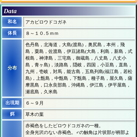
Data
和名
アカビロウドコガネ
体長
８～１０.５ｍｍ
色丹島，北海道，大島(渡島)，奥尻島，本州，飛
島，粟島，佐渡島，伊豆諸島(大島，利島，新島，式
根島，神津島，三宅島，御蔵島，八丈島，八丈小
島，青ヶ島)，淡路島，隠岐，四国，小豆島，直島，
分布
九州，壱岐，対馬，能古島，五島列島(福江島，若松
島)，上甑島，中甑島，下甑島，種子島，屋久島，薩
摩黒島，口永良部島，沖縄島，伊江島，伊平屋島，
瀬底島，久米島
出現期
６～９月
餌
草木の葉
赤褐色をしたビロウドコガネの一種。
全身光沢のない赤褐色。♂の触角は片状部が柄部よ