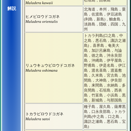
石垣島，西表島
Maladera kawaii
解説
北海道，本州，飛島，粟
島，佐渡島，伊豆諸島
ヒメビロウドコガネ
(利島，新島)，舳倉島，
Maladera orientalis
淡路島，隠岐，四国，九
州
トカラ列島(口之島，中
之島，悪石島，諏訪之瀬
島)，喜界島，奄美大
島，加計呂麻島，与論
島，徳之島，沖永良部
島，沖縄島，伊平屋島，
リュウキュウビロウドコガネ
野甫島，伊是名島，伊江
Maladera oshimana
島，渡名喜島，渡嘉敷
島，久米島，宮古島，池
間島，大神島，伊良部
島，来間島，水納島，多
良間島，石垣島，西表
島，竹富島，小浜島，黒
島，新城島，与那国島
種子島，屋久島，薩摩黒
島，口永良部島，トカラ
トカラビロウドコガネ
列島(中之島，口之島，
Maladera satoi
諏訪之瀬島，悪石島，宝
島)