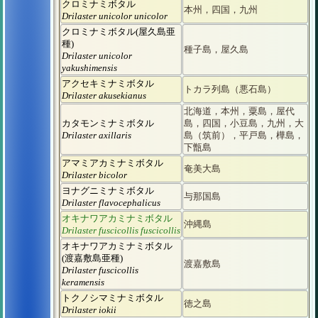
クロミナミボタル
本州，四国，九州
Drilaster unicolor unicolor
クロミナミボタル(屋久島亜
種)
種子島，屋久島
Drilaster unicolor
yakushimensis
アクセキミナミボタル
トカラ列島（悪石島）
Drilaster akusekianus
北海道，本州，粟島，屋代
カタモンミナミボタル
島，四国，小豆島，九州，大
Drilaster axillaris
島（筑前），平戸島，樺島，
下甑島
アマミアカミナミボタル
奄美大島
Drilaster bicolor
ヨナグニミナミボタル
与那国島
Drilaster flavocephalicus
オキナワアカミナミボタル
沖縄島
Drilaster fuscicollis fuscicollis
オキナワアカミナミボタル
(渡嘉敷島亜種)
渡嘉敷島
Drilaster fuscicollis
keramensis
トクノシマミナミボタル
徳之島
Drilaster iokii