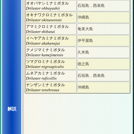
オオバヤシミナミボタル
石垣島，西表島
Drilaster ohbayashii
オキナワクロミナミボタル
沖縄島
Drilaster okinawensis
アマミクロミナミボタル
奄美大島
Drilaster shibatai
イヘヤアカミナミボタル
伊平屋島
Drilaster akakanajai
クメジマミナミボタル
久米島
Drilaster kumejimensis
ツマグロミナミボタル
徳之島
Drilaster nigroapicalis
ムネアカミナミボタル
石垣島．西表島
Drilaster ruficollis
ナンザンミナミボタル
沖縄島
Drilaster tenebrosus
解説