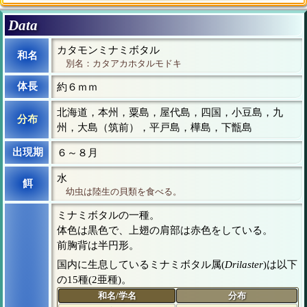
Data
カタモンミナミボタル
和名
別名：カタアカホタルモドキ
体長
約６ｍｍ
北海道，本州，粟島，屋代島，四国，小豆島，九
分布
州，大島（筑前），平戸島，樺島，下甑島
出現期
６～８月
水
餌
幼虫は陸生の貝類を食べる。
ミナミボタルの一種。
体色は黒色で、上翅の肩部は赤色をしている。
前胸背は半円形。
国内に生息しているミナミボタル属(
Drilaster
)は以下
の15種(2亜種)。
和名/学名
分布