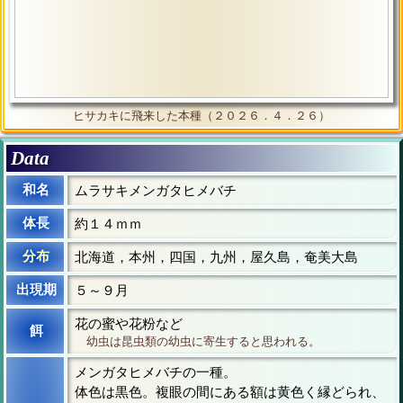
ヒサカキに飛来した本種（２０２６．４．２６）
Data
和名
ムラサキメンガタヒメバチ
体長
約１４ｍｍ
分布
北海道，本州，四国，九州，屋久島，奄美大島
出現期
５～９月
花の蜜や花粉など
餌
幼虫は昆虫類の幼虫に寄生すると思われる。
メンガタヒメバチの一種。
体色は黒色。複眼の間にある額は黄色く縁どられ、