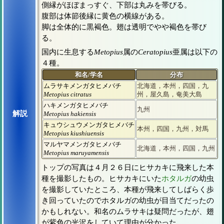
側縁がほぼまっすぐ、下部は丸みを帯びる。
腹部は体節後縁に黄色の横線がある。
脚は全体的に黒褐色。翅は透明でやや褐色を帯び
る。
国内に生息する
Metopius
属の
Ceratopius
亜属は以下の
４種。
和名/学名
分布
ムラサキメンガタヒメバチ
北海道，本州，四国，九
Metopius citratus
州，屋久島，奄美大島
ハキメンガタヒメバチ
九州
解説
Metopius hakiensis
キュウシュウメンガタヒメバチ
本州，四国，九州，対馬
Metopius kiushiuensis
マルヤマメンガタヒメバチ
北海道，本州，四国，九州
Metopius maruyamensis
トップの写真は４月２６日にヒサカキに飛来した本
種を撮影したもの。ヒサカキにいた
ホタルガ
の幼虫
を撮影していたところ、本種が飛来してしばらく歩
き回っていたのでホタルガの幼虫が目当てだったの
かもしれない。和名のムラサキは疑問だったが、翅
が紫色の光沢をしていて理由が分かった。