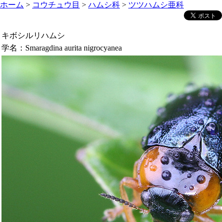
ホーム
>
コウチュウ目
>
ハムシ科
>
ツツハムシ亜科
キボシルリハムシ
学名：
Smaragdina aurita nigrocyanea