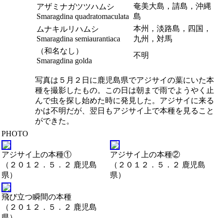
奄美大島，請島，沖縄
アザミナガツツハムシ
Smaragdina quadratomaculata
島
本州，淡路島，四国，
ムナキルリハムシ
Smaragdina semiaurantiaca
九州，対馬
（和名なし）
不明
Smaragdina golda
写真は５月２日に鹿児島県でアジサイの葉にいた本
種を撮影したもの。この日は朝まで雨でようやく止
んで虫を探し始めた時に発見した。アジサイに来る
かは不明だが、翌日もアジサイ上で本種を見ること
ができた。
PHOTO
アジサイ上の本種①
アジサイ上の本種②
（２０１２．５．２ 鹿児島
（２０１２．５．２ 鹿児島
県）
県）
飛び立つ瞬間の本種
（２０１２．５．２ 鹿児島
県）