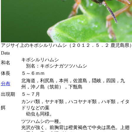
アジサイ上のキボシルリハムシ（２０１２．５．２ 鹿児島県
Data
キボシルリハムシ
和名
別名：キボシナガツツハムシ
体長
５～６ｍｍ
北海道，利尻島，本州，佐渡島，隠岐，四国，九
分布
州，沖ノ島（筑前），下甑島
出現期
５～７月
カンバ類，ヤナギ類，ハコヤナギ類，ハギ類，イタ
餌
ドリなどの葉
幼虫も同様。
ツツハムシの一種。
光沢が強く、前胸背は橙黄褐色で中央は黒色。上翅