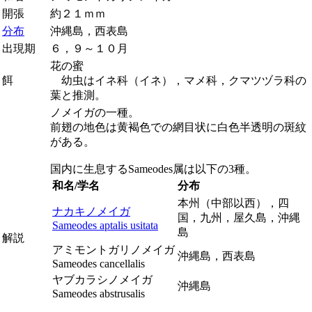
開張
約２１ｍｍ
分布
沖縄島，西表島
出現期
６，９～１０月
花の蜜
餌
幼虫はイネ科（イネ），マメ科，クマツヅラ科の
葉と推測。
ノメイガの一種。
前翅の地色は黄褐色での網目状に白色半透明の斑紋
がある。
国内に生息する
Sameodes
属は以下の3種。
和名/学名
分布
本州（中部以西），四
ナカキノメイガ
国，九州，屋久島，沖縄
Sameodes aptalis usitata
島
解説
アミモントガリノメイガ
沖縄島，西表島
Sameodes cancellalis
ヤブカラシノメイガ
沖縄島
Sameodes abstrusalis