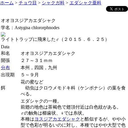
ホーム
>
チョウ目
>
シャクガ科
>
エダシャク亜科
オオヨスジアカエダシャク
学名：
Astygisa chlororphnodes
ライトトラップに飛来した♂（２０１５．６．２５）
Data
和名
オオヨスジアカエダシャク
開張
２７～３１ｍｍ
分布
本州，四国，九州
出現期
５～９月
花の蜜など
餌
幼虫はクロウメモドキ科（ケンポナシ）の葉を食
べる。
エダシャクの一種。
前翅の地色は茶褐色で翅頂付近は白色紋がある。
♂の触角は櫛歯状、♀では糸状。
本種は
ヨスジアカエダシャク
と酷似するが、やや小
型で色彩が明るいのに対し、本種ではやや大型で色