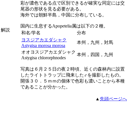
彩が濃色である点で区別できるが確実な同定には交
尾器の形状を見る必要がある。
海外では朝鮮半島，中国に分布している。
国内に生息する
Apopetelia
属は以下の２種。
解説
和名/学名
分布
ヨスジアカエダシャク
本州，九州，対馬
Astygisa morosa morosa
オオヨスジアカエダシャク
本州，四国，九州
Astygisa chlororphnodes
写真は６月２５日の夜２時頃、近くの森林内に設置
したライトトラップに飛来した♂を撮影したもの。
開張３０．５ｍｍの個体で色彩も濃いことから本種
であることが分かった。
▲
先頭ページへ