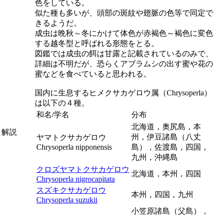
色をしている。
似た種も多いが、頭部の斑紋や翅脈の色等で同定で
きるようだ。
成虫は晩秋～冬にかけて体色が赤褐色～褐色に変色
する越冬型と呼ばれる形態をとる。
図鑑では成虫の餌は甘露と記載されているのみで、
詳細は不明だが、恐らくアブラムシの出す蜜や花の
蜜などを食べていると思われる。
国内に生息するヒメクサカゲロウ属（
Chrysoperla
）
は以下の４種。
和名/学名
分布
北海道，奥尻島，本
解説
州，伊豆諸島（八丈
ヤマトクサカゲロウ
Chrysoperla nipponensis
島），佐渡島，四国，
九州，沖縄島
クロズヤマトクサカゲロウ
北海道，本州，四国
Chrysoperla nigrocapitata
スズキクサカゲロウ
本州，四国，九州
Chrysoperla suzukii
小笠原諸島（父島），