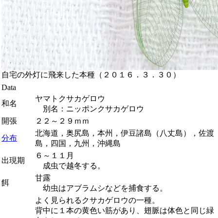
自宅の外灯に飛来した本種（２０１６．３．３０）
Data
ヤマトクサカゲロウ
和名
別名：ニッポンクサカゲロウ
開張
２２～２９ｍｍ
北海道，奥尻島，本州，伊豆諸島（八丈島），佐渡
分布
島，四国，九州，沖縄島
６～１１月
出現期
成虫で越冬する。
甘露
餌
幼虫はアブラムシなどを捕食する。
よく見られるクサカゲロウの一種。
背中に１本の黄色い筋があり、翅脈は体色と同じ緑