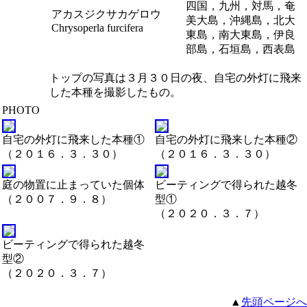
四国，九州，対馬，奄
アカスジクサカゲロウ
美大島，沖縄島，北大
Chrysoperla furcifera
東島，南大東島，伊良
部島，石垣島，西表島
トップの写真は３月３０日の夜、自宅の外灯に飛来
した本種を撮影したもの。
PHOTO
自宅の外灯に飛来した本種①
自宅の外灯に飛来した本種②
（２０１６．３．３０）
（２０１６．３．３０）
庭の物置に止まっていた個体
ビーティングで得られた越冬
（２００７．９．８）
型①
（２０２０．３．７）
ビーティングで得られた越冬
型②
（２０２０．３．７）
▲
先頭ページへ