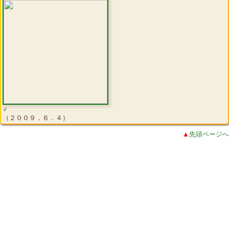
♂
（２００９．６．４）
▲
先頭ページへ