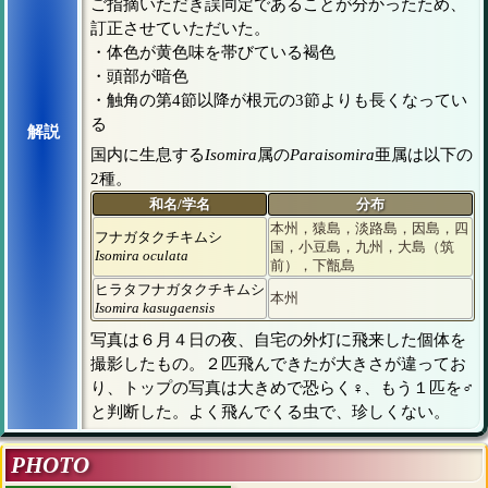
ご指摘いただき誤同定であることが分かったため、
訂正させていただいた。
・体色が黄色味を帯びている褐色
・頭部が暗色
・触角の第4節以降が根元の3節よりも長くなってい
る
解説
国内に生息する
Isomira
属の
Paraisomira
亜属は以下の
2種。
和名/学名
分布
本州，猿島，淡路島，因島，四
フナガタクチキムシ
国，小豆島，九州，大島（筑
Isomira oculata
前），下甑島
ヒラタフナガタクチキムシ
本州
Isomira kasugaensis
写真は６月４日の夜、自宅の外灯に飛来した個体を
撮影したもの。２匹飛んできたが大きさが違ってお
り、トップの写真は大きめで恐らく♀、もう１匹を♂
と判断した。よく飛んでくる虫で、珍しくない。
PHOTO