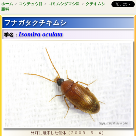
ホーム
>
コウチュウ目
>
ゴミムシダマシ科
>
クチキムシ
亜科
フナガタクチキムシ
Isomira oculata
学名：
外灯に飛来した個体（２００９．６．４）