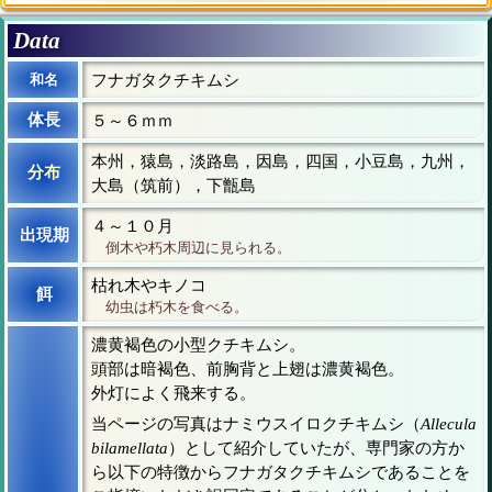
Data
和名
フナガタクチキムシ
体長
５～６ｍｍ
本州，猿島，淡路島，因島，四国，小豆島，九州，
分布
大島（筑前），下甑島
４～１０月
出現期
倒木や朽木周辺に見られる。
枯れ木やキノコ
餌
幼虫は朽木を食べる。
濃黄褐色の小型クチキムシ。
頭部は暗褐色、前胸背と上翅は濃黄褐色。
外灯によく飛来する。
当ページの写真はナミウスイロクチキムシ（
Allecula
bilamellata
）として紹介していたが、専門家の方か
ら以下の特徴からフナガタクチキムシであることを