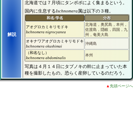
北海道では７月頃にタンポポによく集まるという。
国内に生息する
Ischnomera
属は以下の３種。
和名/学名
分布
北海道，奥尻島，本州，
アオグロカミキリモドキ
佐渡島，隠岐，四国，九
Ischnomera nigrocyanea
解説
州，奄美大島
オキナワアオグロカミキリモドキ
沖縄島
Ischnomera okushimai
（和名なし）
本州
Ischnomera abdominalis
写真は４月１４日にタブノキの幹に止まっていた本
種を撮影したもの。恐らく産卵しているのだろう。
▲
先頭ページへ