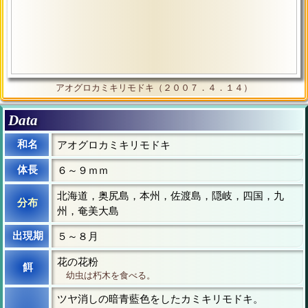
アオグロカミキリモドキ（２００７．４．１４）
Data
和名
アオグロカミキリモドキ
体長
６～９ｍｍ
北海道，奥尻島，本州，佐渡島，隠岐，四国，九
分布
州，奄美大島
出現期
５～８月
花の花粉
餌
幼虫は朽木を食べる。
ツヤ消しの暗青藍色をしたカミキリモドキ。