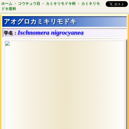
ホーム
>
コウチュウ目
>
カミキリモドキ科
>
カミキリモ
ドキ亜科
アオグロカミキリモドキ
Ischnomera nigrocyanea
学名：