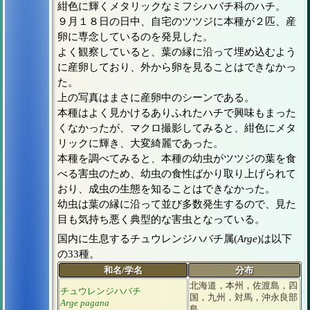
紺色に輝くメタリックなミフシハバチ科のハチ。
９月１８日の日中、自宅のツツジに本種が２匹、産
卵に専念しているのを発見した。
よく観察していると、葉の縁に沿って埋め込むよう
に産卵しており、外から卵を見ることはできなかっ
た。
上の写真はまさに産卵中のシーンである。
本種はよく見かけるありふれたハチで興味もまった
くなかったが、マクロ撮影してみると、紺色にメタ
リックに輝き、大変綺麗であった。
本種を調べてみると、本種の幼虫がツツジの葉を食
べる害虫のため、幼虫の食性ばかり取り上げられて
おり、成虫の生態を知ることはできなかった。
幼虫は葉の縁に沿って並び多数発生するので、見た
目も気持ち悪く典型的な害虫となっている。
国内に生息するチュウレンジハバチ属(
Arge
)は以下
の33種。
和名/学名
分布
北海道，本州，佐渡島，四
チュウレンジハバチ
国，九州，対馬，沖永良部
Arge pagana
島