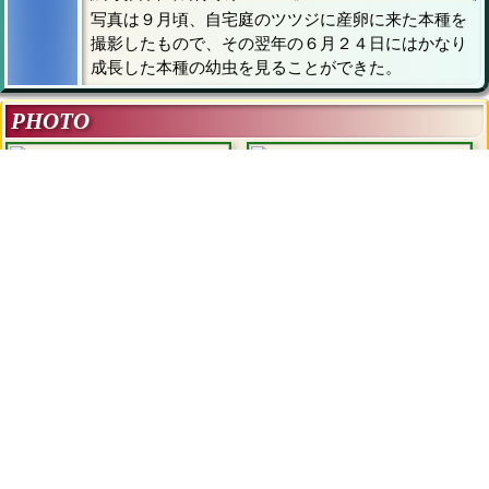
千島列島（南部），本州
Arge simillima
写真は９月頃、自宅庭のツツジに産卵に来た本種を
コウンモンチュウレンジ
撮影したもので、その翌年の６月２４日にはかなり
千島列島（南部）
Arge ustulata
成長した本種の幼虫を見ることができた。
PHOTO
サツキ上の幼虫①
サツキ上の幼虫①
（２０１０．７．３１）
（２０１０．７．３１）
▲
先頭ページへ