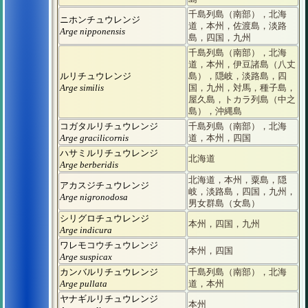
千島列島（南部），北海
ニホンチュウレンジ
道，本州，佐渡島，淡路
Arge nipponensis
島，四国，九州
千島列島（南部），北海
道，本州，伊豆諸島（八丈
ルリチュウレンジ
島），隠岐，淡路島，四
Arge similis
国，九州，対馬，種子島，
屋久島，トカラ列島（中之
島），沖縄島
コガタルリチュウレンジ
千島列島（南部），北海
Arge gracilicornis
道，本州，四国
ハサミルリチュウレンジ
北海道
Arge berberidis
北海道，本州，粟島，隠
アカスジチュウレンジ
岐，淡路島，四国，九州，
Arge nigronodosa
男女群島（女島）
シリグロチュウレンジ
本州，四国，九州
Arge indicura
ワレモコウチュウレンジ
本州，四国
Arge suspicax
カンバルリチュウレンジ
千島列島（南部），北海
Arge pullata
道，本州
ヤナギルリチュウレンジ
本州