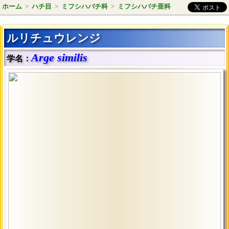
ホーム
>
ハチ目
>
ミフシハバチ科
>
ミフシハバチ亜科
ルリチュウレンジ
Arge similis
学名：