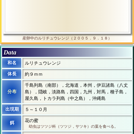
産卵中のルリチュウレンジ（２００５．９．１８）
Data
和名
ルリチュウレンジ
体長
約９ｍｍ
千島列島（南部），北海道，本州，伊豆諸島（八丈
分布
島），隠岐，淡路島，四国，九州，対馬，種子島，
屋久島，トカラ列島（中之島），沖縄島
出現期
５～１０月
花の蜜
餌
幼虫はツツジ科（ツツジ，サツキ）の葉を食べる。