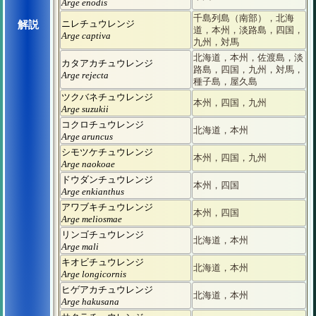
Arge enodis
千島列島（南部），北海
ニレチュウレンジ
解説
道，本州，淡路島，四国，
Arge captiva
九州，対馬
北海道，本州，佐渡島，淡
カタアカチュウレンジ
路島，四国，九州，対馬，
Arge rejecta
種子島，屋久島
ツクバネチュウレンジ
本州，四国，九州
Arge suzukii
コクロチュウレンジ
北海道，本州
Arge aruncus
シモツケチュウレンジ
本州，四国，九州
Arge naokoae
ドウダンチュウレンジ
本州，四国
Arge enkianthus
アワブキチュウレンジ
本州，四国
Arge meliosmae
リンゴチュウレンジ
北海道，本州
Arge mali
キオビチュウレンジ
北海道，本州
Arge longicornis
ヒゲアカチュウレンジ
北海道，本州
Arge hakusana