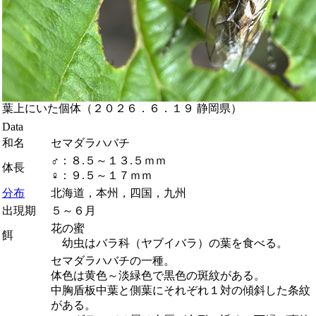
葉上にいた個体（２０２６．６．１９ 静岡県）
Data
和名
セマダラハバチ
♂：８.５～１３.５ｍｍ
体長
♀：９.５～１７ｍｍ
分布
北海道，本州，四国，九州
出現期
５～６月
花の蜜
餌
幼虫はバラ科（ヤブイバラ）の葉を食べる。
セマダラハバチの一種。
体色は黄色～淡緑色で黒色の斑紋がある。
中胸盾板中葉と側葉にそれぞれ１対の傾斜した条紋
がある。