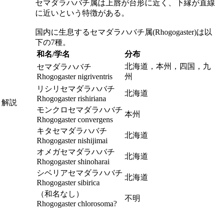
セマダラハバチ属は上唇が台形に近く、下縁が直線
に近いという特徴がある。
国内に生息するセマダラハバチ属(
Rhogogaster
)は以
下の7種。
和名/学名
分布
北海道，本州，四国，九
セマダラハバチ
Rhogogaster nigriventris
州
リシリセマダラハバチ
北海道
Rhogogaster rishiriana
解説
モンクロセマダラハバチ
本州
Rhogogaster convergens
キタセマダラハバチ
北海道
Rhogogaster nishijimai
オメガセマダラハバチ
北海道
Rhogogaster shinoharai
シベリアセマダラハバチ
北海道
Rhogogaster sibirica
（和名なし）
不明
Rhogogaster chlorosoma?