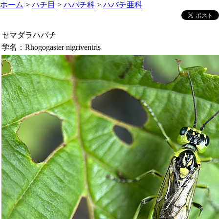
ホーム
>
ハチ目
>
ハバチ科
>
ハバチ亜科
セマダラハバチ
学名：
Rhogogaster nigriventris