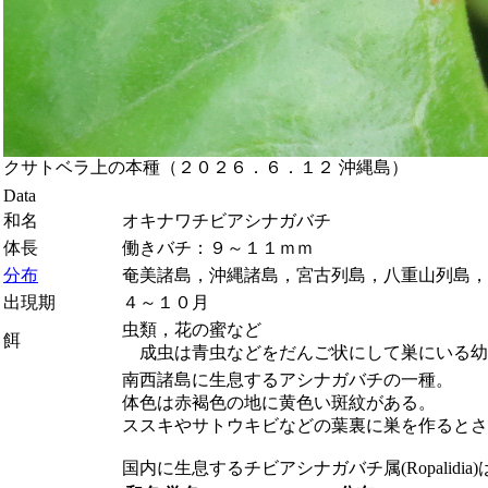
クサトベラ上の本種（２０２６．６．１２ 沖縄島）
Data
和名
オキナワチビアシナガバチ
体長
働きバチ：９～１１ｍｍ
分布
奄美諸島，沖縄諸島，宮古列島，八重山列島，
出現期
４～１０月
虫類，花の蜜など
餌
成虫は青虫などをだんご状にして巣にいる幼
南西諸島に生息するアシナガバチの一種。
体色は赤褐色の地に黄色い斑紋がある。
ススキやサトウキビなどの葉裏に巣を作るとさ
国内に生息するチビアシナガバチ属(
Ropalidia
)