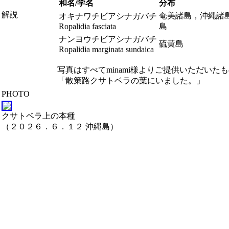
和名/学名
分布
解説
奄美諸島，沖縄諸
オキナワチビアシナガバチ
Ropalidia fasciata
島
ナンヨウチビアシナガバチ
硫黄島
Ropalidia marginata sundaica
写真はすべてminami様よりご提供いただいた
「散策路クサトベラの葉にいました。」
PHOTO
クサトベラ上の本種
（２０２６．６．１２ 沖縄島）