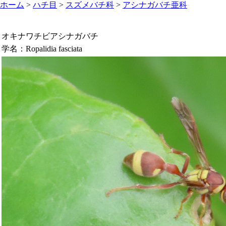
ホーム
>
ハチ目
>
スズメバチ科
>
アシナガバチ亜科
オキナワチビアシナガバチ
学名：
Ropalidia fasciata