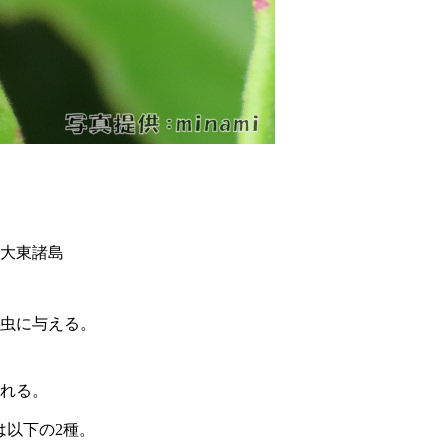
大東諸島
虫に与える。
れる。
は以下の2種。