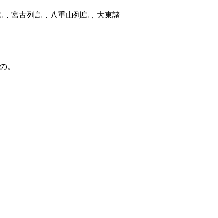
島，宮古列島，八重山列島，大東諸
もの。