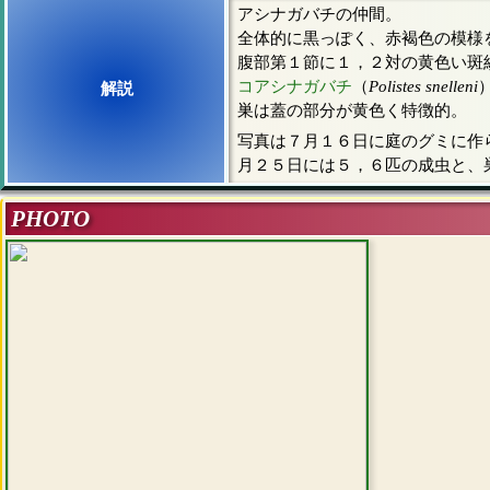
アシナガバチの仲間。
全体的に黒っぽく、赤褐色の模様
腹部第１節に１，２対の黄色い斑
コアシナガバチ
（
Polistes snelleni
解説
巣は蓋の部分が黄色く特徴的。
写真は７月１６日に庭のグミに作
月２５日には５，６匹の成虫と、
PHOTO