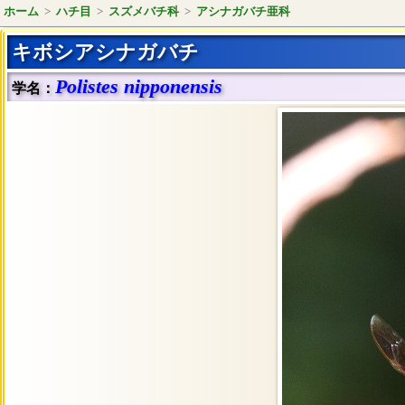
ホーム
>
ハチ目
>
スズメバチ科
>
アシナガバチ亜科
キボシアシナガバチ
Polistes nipponensis
学名：