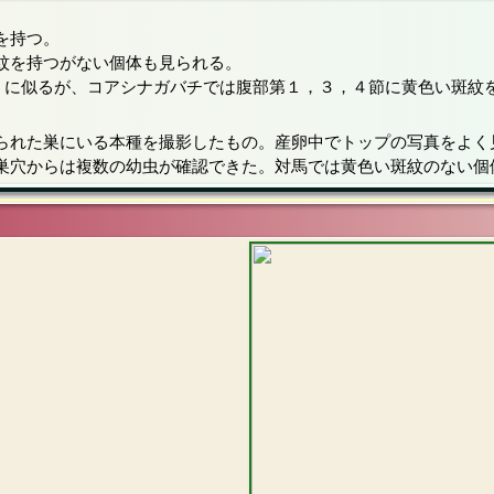
を持つ。
紋を持つがない個体も見られる。
）に似るが、コアシナガバチでは腹部第１，３，４節に黄色い斑紋
られた巣にいる本種を撮影したもの。産卵中でトップの写真をよく
巣穴からは複数の幼虫が確認できた。対馬では黄色い斑紋のない個