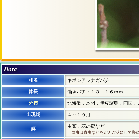
Data
和名
キボシアシナガバチ
体長
働きバチ：１３～１６ｍｍ
分布
北海道，本州，伊豆諸島，四国，
出現期
４～１０月
虫類，花の蜜など
餌
成虫は青虫などをだんご状にして巣に