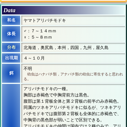
Data
和名
ヤマトアリバチモドキ
♂：７～１４ｍｍ
体長
♀：５～８ｍｍ
分布
北海道，奥尻島，本州，四国，九州，屋久島
出現期
４～１０月
不明
餌
幼虫はハナバチ類，アナバチ類の幼虫に寄生すると思われ
る。
アリバチモドキの一種。
胸部は赤褐色で中胸背前方は黒色。
腹部は第１背板全体と第２背板の前半のみ赤褐色。
同属のツネキアリバチモドキに似るが、ツネキアリ
バチモドキでは腹部第２背板も全体的に赤褐色で、
中胸背の黒色部が弱いことで区別できる。
アリバチモドキの仲間は国内では２種のみで、アリ