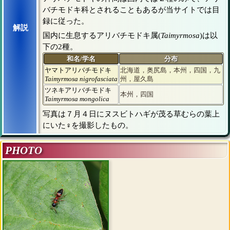
バチモドキ科とされることもあるが当サイトでは目
録に従った。
解説
国内に生息するアリバチモドキ属(
Taimyrmosa
)は以
下の2種。
和名/学名
分布
ヤマトアリバチモドキ
北海道，奥尻島，本州，四国，九
Taimyrmosa nigrofasciata
州，屋久島
ツネキアリバチモドキ
本州，四国
Taimyrmosa mongolica
写真は７月４日にヌスビトハギが茂る草むらの葉上
にいた♀を撮影したもの。
PHOTO