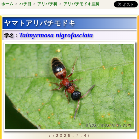
ホーム
>
ハチ目
>
アリバチ科
>
アリバチモドキ亜科
ヤマトアリバチモドキ
Taimyrmosa nigrofasciata
学名：
♀（２０２６．７．４）