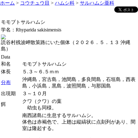
ホーム
>
コウチュウ目
>
ハムシ科
>
サルハムシ亜科
モモブトサルハムシ
学名：
Rhyparida sakisimensis
読谷村残波岬散策路にいた個体（２０２６．５．１３ 沖縄
島）
Data
和名
モモブトサルハムシ
体長
５.３～６.５ｍｍ
沖縄島，宮古島，池間島，多良間島，石垣島，西表
分布
島，小浜島，黒島，波照間島，与那国島
出現期
３～１０月
クワ（クワ）の葉
餌
幼虫も同様。
南西諸島に生息するサルハムシ。
体色は赤褐色で、上翅は縦縞状に点刻列があり、間
室は隆起する。