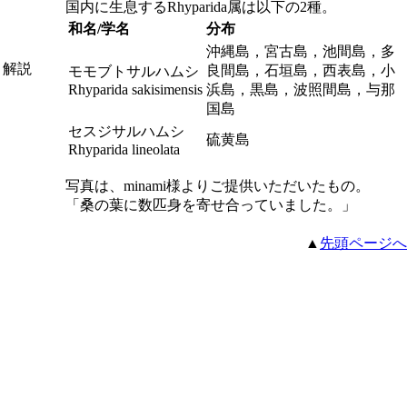
国内に生息する
Rhyparida
属は以下の2種。
和名/学名
分布
沖縄島，宮古島，池間島，多
解説
良間島，石垣島，西表島，小
モモブトサルハムシ
Rhyparida sakisimensis
浜島，黒島，波照間島，与那
国島
セスジサルハムシ
硫黄島
Rhyparida lineolata
写真は、minami様よりご提供いただいたもの。
「桑の葉に数匹身を寄せ合っていました。」
▲
先頭ページへ