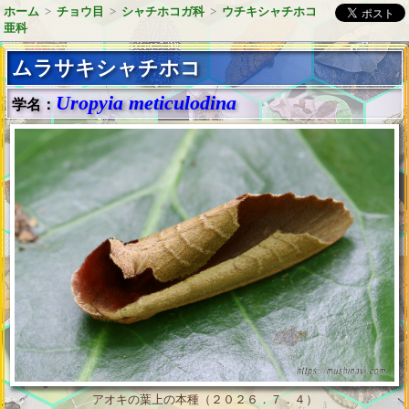
ホーム
>
チョウ目
>
シャチホコガ科
>
ウチキシャチホコ
亜科
ムラサキシャチホコ
Uropyia meticulodina
学名：
アオキの葉上の本種（２０２６．７．４）