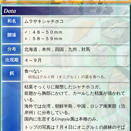
Data
和名
ムラサキシャチホコ
♂：４８～５０ｍｍ
開張
♀：５８～５９ｍｍ
分布
北海道，本州，四国，九州，対馬
出現期
４～９月
食べない
餌
幼虫はクルミ科（オニグルミ）の葉を食べる。
枯葉そっくりに擬態したシャチホコガ。
前翅から胸部にかけて、カールした枯葉が描かれて
いる。
海外では台湾，朝鮮半島，中国，ロシア南東部（沿
岸州）に分布している。
国内に生息する
Uropyia
属は本種のみ。
トップの写真は７月４日にオニグルミの疎林のそば