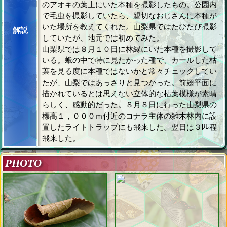
のアオキの葉上にいた本種を撮影したもの。公園内
で毛虫を撮影していたら、親切なおじさんに本種が
いた場所を教えてくれた。山梨県ではたびたび撮影
解説
していたが、地元では初めてみた。
山梨県では８月１０日に林縁にいた本種を撮影して
いる。蛾の中で特に見たかった種で、カールした枯
葉を見る度に本種ではないかと常々チェックしてい
たが、山梨ではあっさりと見つかった。前翅平面に
描かれているとは思えない立体的な枯葉模様が素晴
らしく、感動的だった。８月８日に行った山梨県の
標高１，０００ｍ付近のコナラ主体の雑木林内に設
置したライトトラップにも飛来した。翌日は３匹程
飛来した。
PHOTO