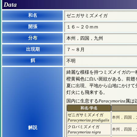
Data
和名
ゼニガサミズメイガ
開張
１６～２０ｍｍ
分布
本州，四国，九州
出現期
７～８月
餌
不明
綺麗な模様を持つミズメイガの一
橙黄褐色に白い斑紋がある。前翅
夏に出現、平地から山地にかけて
灯火にも飛来する。
国内に生息する
Paracymoriza
属は
和名/学名
ゼニガサミズメイガ
本州，四国，
Paracymoriza prodigalis
クロバミズメイガ
解説
本州，四国，
Paracymoriza nigra