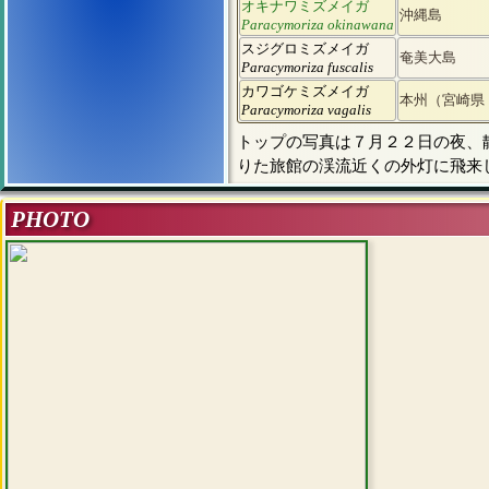
オキナワミズメイガ
沖縄島
Paracymoriza okinawana
スジグロミズメイガ
奄美大島
Paracymoriza fuscalis
カワゴケミズメイガ
本州（宮崎県
Paracymoriza vagalis
トップの写真は７月２２日の夜、
りた旅館の渓流近くの外灯に飛来
PHOTO