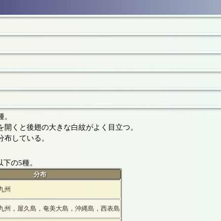
種。
を開くと後翅の大きな白紋がよく目立つ。
分布している。
以下の5種。
分布
九州
九州，屋久島，奄美大島，沖縄島，西表島