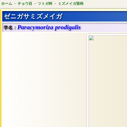
ホーム
>
チョウ目
>
ツトガ科
>
ミズメイガ亜科
ゼニガサミズメイガ
Paracymoriza prodigalis
学名：