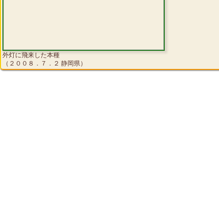
外灯に飛来した本種
（２００８．７．２ 静岡県）