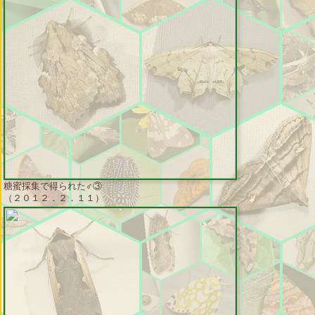
糖蜜採集で得られた♂③
（２０１２．２．１１）