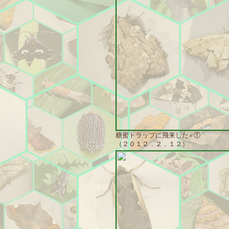
糖蜜トラップに飛来した♂①
（２０１２．２．１２）