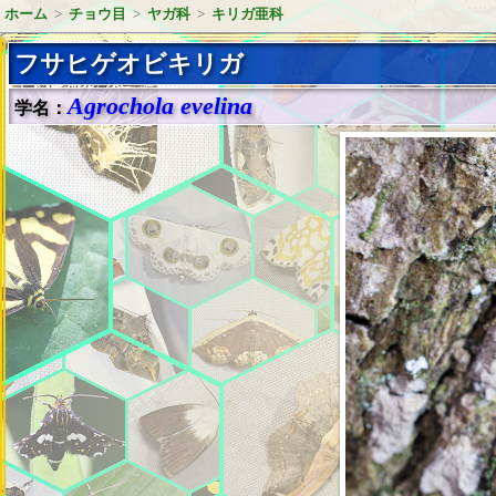
ホーム
>
チョウ目
>
ヤガ科
>
キリガ亜科
フサヒゲオビキリガ
Agrochola evelina
学名：