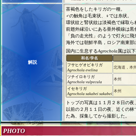
茶褐色をしたキリガの一種。
♂の触角は毛束状、♀では糸状。
環状紋と腎状紋は淡褐色で縁取ら
前翅外縁沿いにある亜外横線は黒
「負の走光性」のようで灯火に飛
海外では朝鮮半島，ロシア南東部
国内に生息する
Agrochola
属は以下
和名/学名
解説
フサヒゲオビキリガ
北海道，本
Agrochola evelina
ツチイロキリガ
本州
Agrochola vulpecula
イセキリガ
本州
Agrochola sakabei sakabei
トップの写真は１１月２８日の夜
以前の２月１１日の夜、近くの林
た為、採集してから撮影した。
PHOTO