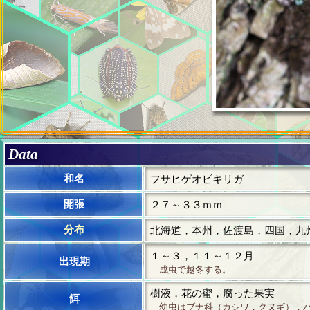
Data
和名
フサヒゲオビキリガ
開張
２７～３３ｍｍ
分布
北海道，本州，佐渡島，四国，九
１～３，１１～１２月
出現期
成虫で越冬する。
樹液，花の蜜，腐った果実
餌
幼虫はブナ科（カシワ，クヌギ），バ