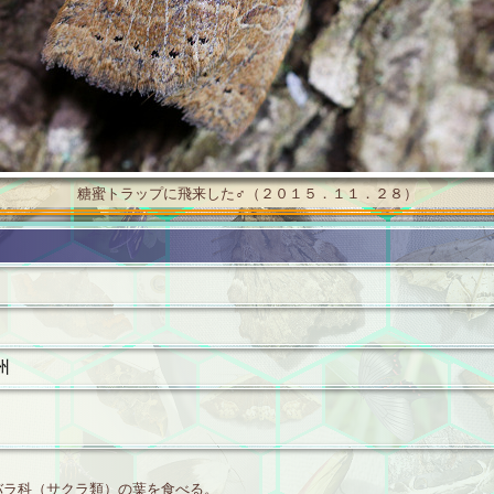
糖蜜トラップに飛来した♂（２０１５．１１．２８）
州
ラ科（サクラ類）の葉を食べる。