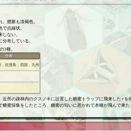
れ、翅脈も淡褐色。
色で点線状。
来しない。
に分布している。
の3種。
分布
州，佐渡島，四国，九州
、近所の疎林内のクスノキに設置した糖蜜トラップに飛来した♂を
で糖蜜採集をしたところ、糖蜜の匂いに惹かれて本種が飛んで来た