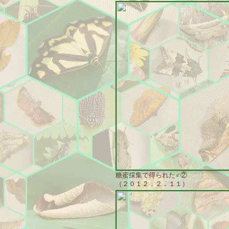
糖蜜採集で得られた♂②
（２０１２．２．１１）