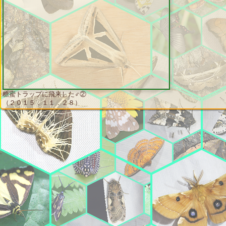
糖蜜トラップに飛来した♂②
（２０１５．１１．２８）