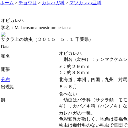
ホーム
>
チョウ目
>
カレハガ科
>
マツカレハ亜科
オビカレハ
学名：
Malacosoma neustrium testacea
サクラ上の幼虫（２０１５．５．１ 千葉県）
Data
オビカレハ
和名
別名（幼虫）：テンマクケムシ
♂：約２９ｍｍ
開張
♀：約３８ｍｍ
分布
北海道，本州，四国，九州，対馬
出現期
５～６月
食べない
餌
幼虫はバラ科（サクラ類，モモ
ギ），カバノキ科（ハンノキ）な
カレハガの一種。
色彩変異が激しく、地色は黄褐色
幼虫は毒針毛のない毛虫で集団で