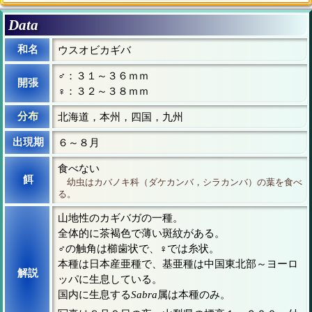
Data
和名
ウスオビカギバ
♂：３１～３６ｍｍ
開張
♀：３２～３８ｍｍ
分布
北海道，本州，四国，九州
出現期
６～８月
食べない
餌
幼虫はカバノキ科（ダケカンバ，シラカンバ）の葉を食べ
る。
山地性のカギバガの一種。
全体的に茶褐色で薄い斑紋がある。
♂の触角は櫛歯状で、♀では糸状。
本種は日本産亜種で、基亜種は中国東北部～ヨーロ
解説
ッパに生息している。
国内に生息する
Sabra
属は本種のみ。