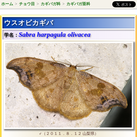
ホーム
>
チョウ目
>
カギバガ科
>
カギバガ亜科
ウスオビカギバ
Sabra harpagula olivacea
学名：
♂（２０１１．８．１２ 山梨県）