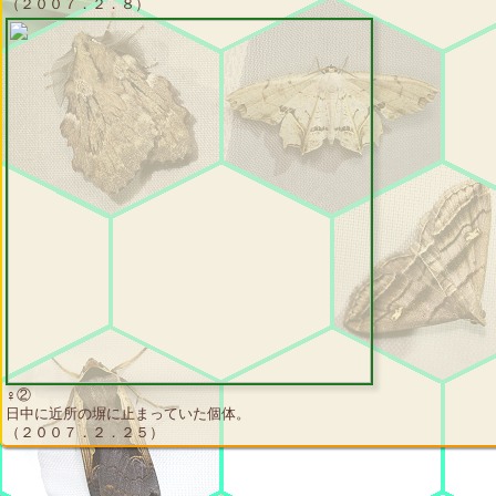
（２００７．２．８）
♀②
日中に近所の塀に止まっていた個体。
（２００７．２．２５）