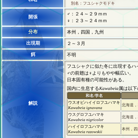
別名：フユシャクモドキ
♂：２４～２９ｍｍ
開張
♀：２３～２４ｍｍ
分布
本州，四国，九州
出現期
２～３月
餌
不明
フユシャクに似た冬に出現するハ
♂の前翅は♀よりもやや幅広い。
日本固有種の可能性がある。
国内に生息する
Kawabeia
属は以下
和名/学名
ウスオビハイイロフユハマキ
解説
北海道，
Kawabeia ignavana
ウスグロフユハマキ
北海道，
Kawabeia nigricolor
ハイイロフユハマキ
本州，四
Kawabeia razowskii