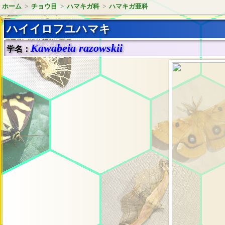
ホーム
>
チョウ目
>
ハマキガ科
>
ハマキガ亜科
ハイイロフユハマキ
Kawabeia razowskii
学名：