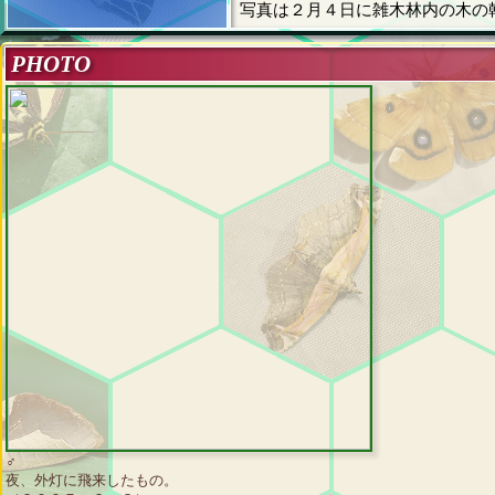
写真は２月４日に雑木林内の木の
PHOTO
♂
夜、外灯に飛来したもの。