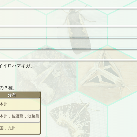
イイロハマキガ。
の３種。
分布
本州
本州，佐渡島，淡路島
国，九州