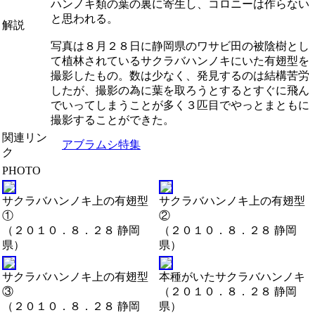
ハンノキ類の葉の裏に寄生し、コロニーは作らない
と思われる。
解説
写真は８月２８日に静岡県のワサビ田の被陰樹とし
て植林されているサクラバハンノキにいた有翅型を
撮影したもの。数は少なく、発見するのは結構苦労
したが、撮影の為に葉を取ろうとするとすぐに飛ん
でいってしまうことが多く３匹目でやっとまともに
撮影することができた。
関連リン
アブラムシ特集
ク
PHOTO
サクラバハンノキ上の有翅型
サクラバハンノキ上の有翅型
①
②
（２０１０．８．２８ 静岡
（２０１０．８．２８ 静岡
県）
県）
サクラバハンノキ上の有翅型
本種がいたサクラバハンノキ
③
（２０１０．８．２８ 静岡
（２０１０．８．２８ 静岡
県）