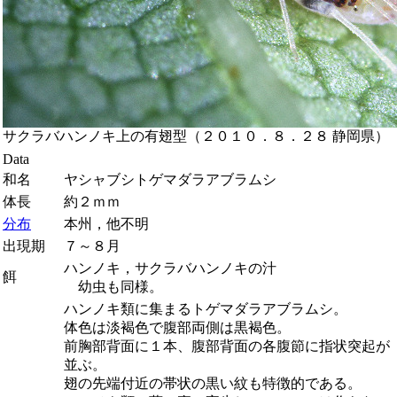
サクラバハンノキ上の有翅型（２０１０．８．２８ 静岡県）
Data
和名
ヤシャブシトゲマダラアブラムシ
体長
約２ｍｍ
分布
本州，他不明
出現期
７～８月
ハンノキ，サクラバハンノキの汁
餌
幼虫も同様。
ハンノキ類に集まるトゲマダラアブラムシ。
体色は淡褐色で腹部両側は黒褐色。
前胸部背面に１本、腹部背面の各腹節に指状突起が
並ぶ。
翅の先端付近の帯状の黒い紋も特徴的である。