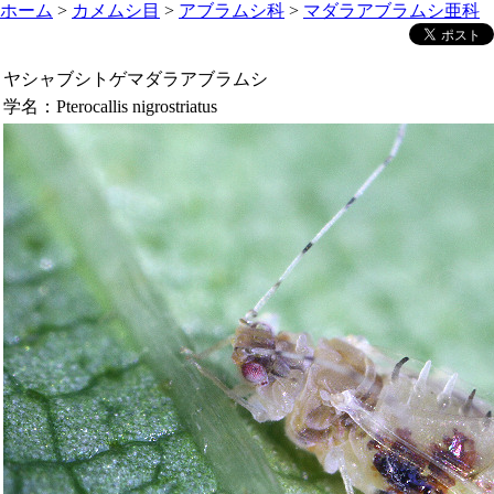
ホーム
>
カメムシ目
>
アブラムシ科
>
マダラアブラムシ亜科
ヤシャブシトゲマダラアブラムシ
学名：
Pterocallis nigrostriatus