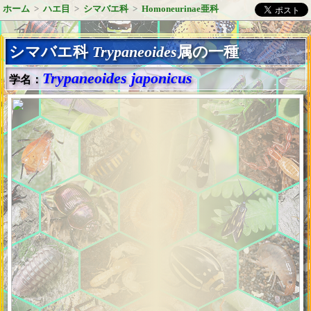
ホーム
>
ハエ目
>
シマバエ科
>
Homoneurinae亜科
シマバエ科
Trypaneoides
属の一種
Trypaneoides japonicus
学名：