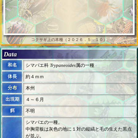
コクサギ上の本種（２０２６．５．１０）
Data
和名
シマバエ科
Trypaneoides
属の一種
体長
約４ｍｍ
分布
本州
出現期
４～６月
餌
不明
シマバエの一種。
中胸背板は灰色の地に１対の縦縞と毛の生えた黒点
が並ぶ。