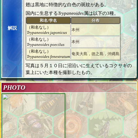
翅は黒地に特徴的な白色の斑紋がある。
国内に生息する
Trypaneoides
属は以下の3種。
和名/学名
分布
（和名なし）
解説
本州
Trypaneoides japonicus
（和名なし）
本州
Trypaneoides poecilus
（和名なし）
奄美大島，徳之島，沖縄島
Trypaneoides fenestratum
写真は５月１０日に沼沿いに生えているコクサギの
葉上にいた本種を撮影したもの。
PHOTO