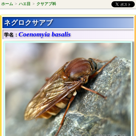
ホーム
>
ハエ目
>
クサアブ科
ネグロクサアブ
Coenomyia basalis
学名：