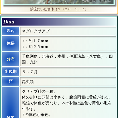
渓流にいた個体（２０２６．５．７）
Data
和名
ネグロクサアブ
♂：約１７ｍｍ
体長
♀：約２５ｍｍ
千島列島，北海道，本州，伊豆諸島（八丈島），四
分布
国，九州
出現期
５～７月
餌
昆虫類
クサアブ科の一種。
体の割りに頭部は小さく、腹節両側に黄紋がある。
雌雄で体色が異なり、♂の体色は黒色で黄色い毛を
生やす。
♀の体色が茶色。